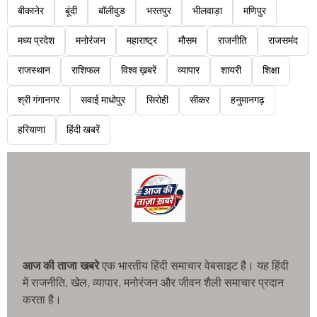
बीकानेर
बूंदी
बॉलीवुड
भरतपुर
भीलवाड़ा
मणिपुर
मध्य प्रदेश
मनोरंजन
महाराष्ट्र
मौसम
राजनीति
राजसमंद
राजस्थान
राशिफल
विश्व ख़बरें
व्यापार
शायरी
शिक्षा
श्री गंगानगर
सवाई माधोपुर
सिरोही
सीकर
हनुमानगढ़
हरियाणा
हिंदी खबरें
आज की ताजा खबरे
एक भारतीय हिंदी समाचार वेबसाइट है। यह हिंदी
में राजनीति, खेल, व्यापार, मनोरंजन और जीवन शैली समाचार प्रदान
करता है।