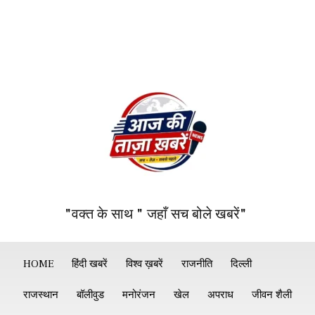
"वक्त के साथ " जहाँ सच बोले खबरें"
HOME
हिंदी खबरें
विश्व ख़बरें
राजनीति
दिल्ली
राजस्थान
बॉलीवुड
मनोरंजन
खेल
अपराध
जीवन शैली