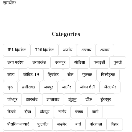
Categories
IPL क्रिकेट
T20 क्रिकेट
अजमेर
अपराध
अलवर
उत्तर प्रदेश
उत्तराखंड
उदयपुर
ओडिशा
कबड्डी
कुश्ती
कोटा
कोविड-19
क्रिकेट
खेल
गुजरात
चित्तौड़गढ़
चुरू
छत्तीसगढ़
जयपुर
जालौर
जीवन शैली
जैसलमेर
जोधपुर
झारखंड
झालावाड़
झुंझुनू
टोंक
डूंगरपुर
दिल्ली
दौसा
धौलपुर
नागौर
पंजाब
पाली
पौराणिक कथाएं
फुटबॉल
बाड़मेर
बारां
बांसवाड़ा
बिहार