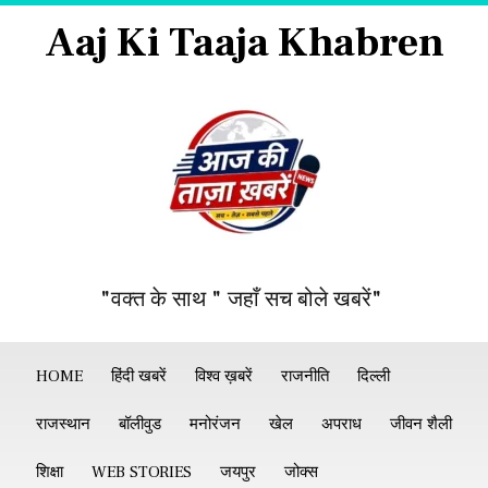
Aaj Ki Taaja Khabren
"वक्त के साथ " जहाँ सच बोले खबरें"
HOME
हिंदी खबरें
विश्व ख़बरें
राजनीति
दिल्ली
राजस्थान
बॉलीवुड
मनोरंजन
खेल
अपराध
जीवन शैली
शिक्षा
WEB STORIES
जयपुर
जोक्स