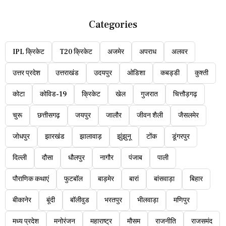
Categories
IPL क्रिकेट
T20 क्रिकेट
अजमेर
अपराध
अलवर
उत्तर प्रदेश
उत्तराखंड
उदयपुर
ओडिशा
कबड्डी
कुश्ती
कोटा
कोविड-19
क्रिकेट
खेल
गुजरात
चित्तौड़गढ़
चुरू
छत्तीसगढ़
जयपुर
जालौर
जीवन शैली
जैसलमेर
जोधपुर
झारखंड
झालावाड़
झुंझुनू
टोंक
डूंगरपुर
दिल्ली
दौसा
धौलपुर
नागौर
पंजाब
पाली
पौराणिक कथाएं
फुटबॉल
बाड़मेर
बारां
बांसवाड़ा
बिहार
बीकानेर
बूंदी
बॉलीवुड
भरतपुर
भीलवाड़ा
मणिपुर
मध्य प्रदेश
मनोरंजन
महाराष्ट्र
मौसम
राजनीति
राजसमंद