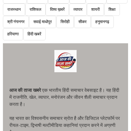
राजस्थान
राशिफल
विश्व ख़बरें
व्यापार
शायरी
शिक्षा
श्री गंगानगर
सवाई माधोपुर
सिरोही
सीकर
हनुमानगढ़
हरियाणा
हिंदी खबरें
आज की ताजा खबरे
एक भारतीय हिंदी समाचार वेबसाइट है। यह हिंदी
में राजनीति, खेल, व्यापार, मनोरंजन और जीवन शैली समाचार प्रदान
करता है।
यह भारत का विश्वसनीय समाचार स्रोत है और डिजिटल प्लेटफॉर्म पर
रीयल-टाइम, द्विभाषी मल्टीमीडिया कहानियां प्रदान करने में अग्रणी