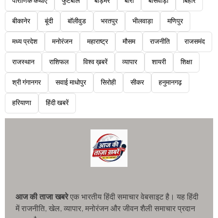
पौराणिक कथाएं
फुटबॉल
बाड़मेर
बारां
बांसवाड़ा
बिहार
बीकानेर
बूंदी
बॉलीवुड
भरतपुर
भीलवाड़ा
मणिपुर
मध्य प्रदेश
मनोरंजन
महाराष्ट्र
मौसम
राजनीति
राजसमंद
राजस्थान
राशिफल
विश्व ख़बरें
व्यापार
शायरी
शिक्षा
श्री गंगानगर
सवाई माधोपुर
सिरोही
सीकर
हनुमानगढ़
हरियाणा
हिंदी खबरें
आज की ताजा खबरे
एक भारतीय हिंदी समाचार वेबसाइट है। यह हिंदी
में राजनीति, खेल, व्यापार, मनोरंजन और जीवन शैली समाचार प्रदान