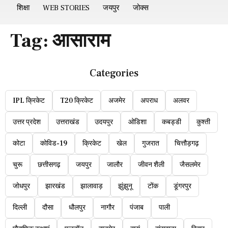
शिक्षा
WEB STORIES
जयपुर
जोक्स
Tag:
आसाराम
Categories
IPL क्रिकेट
T20 क्रिकेट
अजमेर
अपराध
अलवर
उत्तर प्रदेश
उत्तराखंड
उदयपुर
ओडिशा
कबड्डी
कुश्ती
कोटा
कोविड-19
क्रिकेट
खेल
गुजरात
चित्तौड़गढ़
चुरू
छत्तीसगढ़
जयपुर
जालौर
जीवन शैली
जैसलमेर
जोधपुर
झारखंड
झालावाड़
झुंझुनू
टोंक
डूंगरपुर
दिल्ली
दौसा
धौलपुर
नागौर
पंजाब
पाली