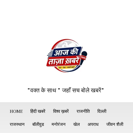
"वक्त के साथ " जहाँ सच बोले खबरें"
HOME
हिंदी खबरें
विश्व ख़बरें
राजनीति
दिल्ली
राजस्थान
बॉलीवुड
मनोरंजन
खेल
अपराध
जीवन शैली