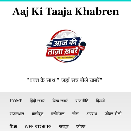
Aaj Ki Taaja Khabren
"वक्त के साथ " जहाँ सच बोले खबरें"
HOME
हिंदी खबरें
विश्व ख़बरें
राजनीति
दिल्ली
राजस्थान
बॉलीवुड
मनोरंजन
खेल
अपराध
जीवन शैली
शिक्षा
WEB STORIES
जयपुर
जोक्स