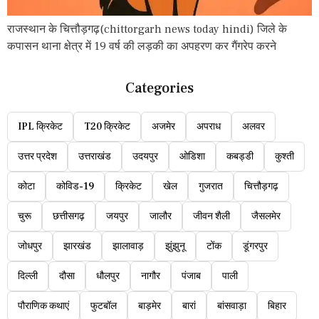
राजस्थान के चित्तौड़गढ़(chittorgarh news today hindi) जिले के
कपासन थाना क्षेत्र में 19 वर्ष की लड़की का अपहरण कर गैंगरेप करने
Categories
IPL क्रिकेट
T20 क्रिकेट
अजमेर
अपराध
अलवर
उत्तर प्रदेश
उत्तराखंड
उदयपुर
ओडिशा
कबड्डी
कुश्ती
कोटा
कोविड-19
क्रिकेट
खेल
गुजरात
चित्तौड़गढ़
चुरू
छत्तीसगढ़
जयपुर
जालौर
जीवन शैली
जैसलमेर
जोधपुर
झारखंड
झालावाड़
झुंझुनू
टोंक
डूंगरपुर
दिल्ली
दौसा
धौलपुर
नागौर
पंजाब
पाली
पौराणिक कथाएं
फुटबॉल
बाड़मेर
बारां
बांसवाड़ा
बिहार