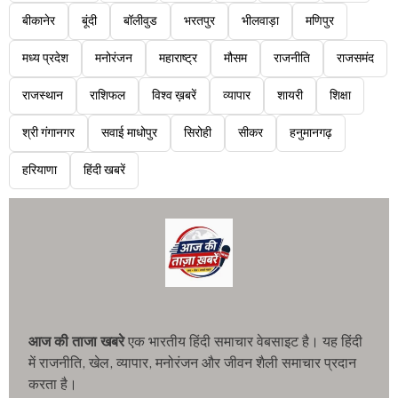
बीकानेर
बूंदी
बॉलीवुड
भरतपुर
भीलवाड़ा
मणिपुर
मध्य प्रदेश
मनोरंजन
महाराष्ट्र
मौसम
राजनीति
राजसमंद
राजस्थान
राशिफल
विश्व ख़बरें
व्यापार
शायरी
शिक्षा
श्री गंगानगर
सवाई माधोपुर
सिरोही
सीकर
हनुमानगढ़
हरियाणा
हिंदी खबरें
आज की ताजा खबरे
एक भारतीय हिंदी समाचार वेबसाइट है। यह हिंदी
में राजनीति, खेल, व्यापार, मनोरंजन और जीवन शैली समाचार प्रदान
करता है।