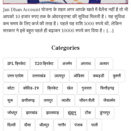
Jan Dhan Account योजना के तहत अगर आपके खाते में बैलेंस नहीं है तो भी
आपको 10 हजार रुपए तक के ओवरड्राफ्ट की सुविधा मिलती है। यह सुविधा
कम समय के लिए कर्ज की तरह है। पहले यह राशि 5000 रुपये थी, लेकिन
सरकार ने इसे बहुत पहले ही बढ़ाकर 10000 रुपये कर दिया है। […]
Categories
IPL क्रिकेट
T20 क्रिकेट
अजमेर
अपराध
अलवर
उत्तर प्रदेश
उत्तराखंड
उदयपुर
ओडिशा
कबड्डी
कुश्ती
कोटा
कोविड-19
क्रिकेट
खेल
गुजरात
चित्तौड़गढ़
चुरू
छत्तीसगढ़
जयपुर
जालौर
जीवन शैली
जैसलमेर
जोधपुर
झारखंड
झालावाड़
झुंझुनू
टोंक
डूंगरपुर
दिल्ली
दौसा
धौलपुर
नागौर
पंजाब
पाली