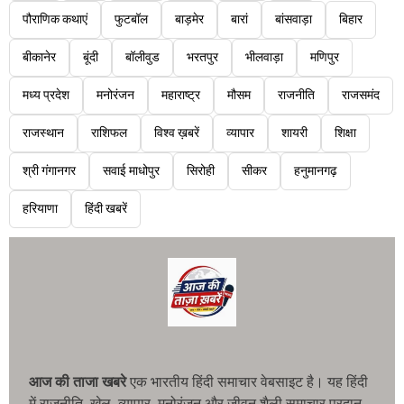
पौराणिक कथाएं
फुटबॉल
बाड़मेर
बारां
बांसवाड़ा
बिहार
बीकानेर
बूंदी
बॉलीवुड
भरतपुर
भीलवाड़ा
मणिपुर
मध्य प्रदेश
मनोरंजन
महाराष्ट्र
मौसम
राजनीति
राजसमंद
राजस्थान
राशिफल
विश्व ख़बरें
व्यापार
शायरी
शिक्षा
श्री गंगानगर
सवाई माधोपुर
सिरोही
सीकर
हनुमानगढ़
हरियाणा
हिंदी खबरें
आज की ताजा खबरे
एक भारतीय हिंदी समाचार वेबसाइट है। यह हिंदी