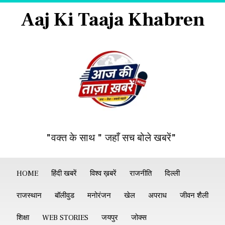
Aaj Ki Taaja Khabren
"वक्त के साथ " जहाँ सच बोले खबरें"
HOME
हिंदी खबरें
विश्व ख़बरें
राजनीति
दिल्ली
राजस्थान
बॉलीवुड
मनोरंजन
खेल
अपराध
जीवन शैली
शिक्षा
WEB STORIES
जयपुर
जोक्स