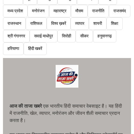
मध्य प्रदेश
मनोरंजन
महाराष्ट्र
मौसम
राजनीति
राजसमंद
राजस्थान
राशिफल
विश्व ख़बरें
व्यापार
शायरी
शिक्षा
श्री गंगानगर
सवाई माधोपुर
सिरोही
सीकर
हनुमानगढ़
हरियाणा
हिंदी खबरें
आज की ताजा खबरे
एक भारतीय हिंदी समाचार वेबसाइट है। यह हिंदी
में राजनीति, खेल, व्यापार, मनोरंजन और जीवन शैली समाचार प्रदान
करता है।