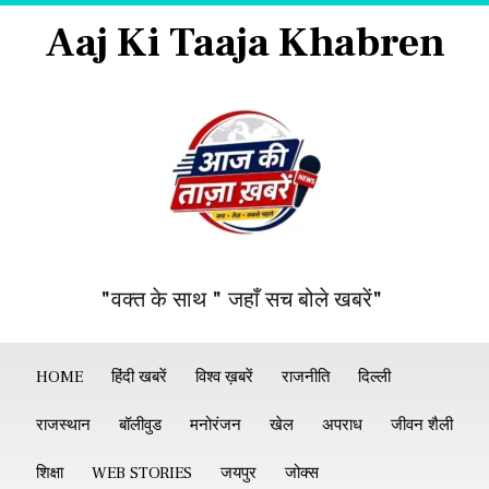
Aaj Ki Taaja Khabren
"वक्त के साथ " जहाँ सच बोले खबरें"
HOME
हिंदी खबरें
विश्व ख़बरें
राजनीति
दिल्ली
राजस्थान
बॉलीवुड
मनोरंजन
खेल
अपराध
जीवन शैली
शिक्षा
WEB STORIES
जयपुर
जोक्स