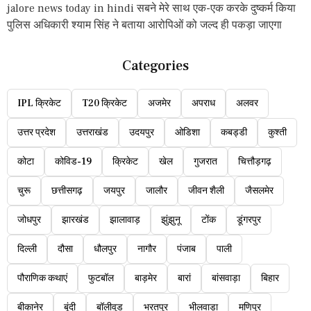
jalore news today in hindi सबने मेरे साथ एक-एक करके दुष्कर्म किया
पुलिस अधिकारी श्याम सिंह ने बताया आरोपिओं को जल्द ही पकड़ा जाएगा
Categories
IPL क्रिकेट
T20 क्रिकेट
अजमेर
अपराध
अलवर
उत्तर प्रदेश
उत्तराखंड
उदयपुर
ओडिशा
कबड्डी
कुश्ती
कोटा
कोविड-19
क्रिकेट
खेल
गुजरात
चित्तौड़गढ़
चुरू
छत्तीसगढ़
जयपुर
जालौर
जीवन शैली
जैसलमेर
जोधपुर
झारखंड
झालावाड़
झुंझुनू
टोंक
डूंगरपुर
दिल्ली
दौसा
धौलपुर
नागौर
पंजाब
पाली
पौराणिक कथाएं
फुटबॉल
बाड़मेर
बारां
बांसवाड़ा
बिहार
बीकानेर
बूंदी
बॉलीवुड
भरतपुर
भीलवाड़ा
मणिपुर