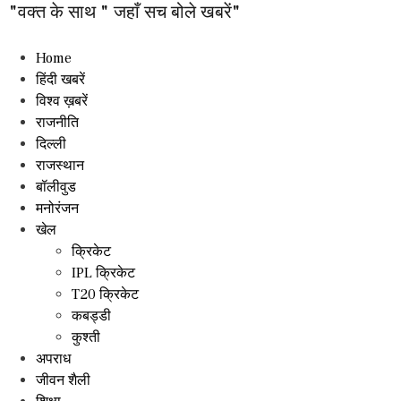
"वक्त के साथ " जहाँ सच बोले खबरें"
Home
हिंदी खबरें
विश्व ख़बरें
राजनीति
दिल्ली
राजस्थान
बॉलीवुड
मनोरंजन
खेल
क्रिकेट
IPL क्रिकेट
T20 क्रिकेट
कबड्डी
कुश्ती
अपराध
जीवन शैली