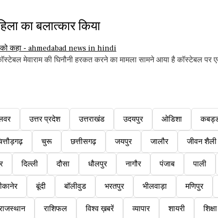
हिला का बलात्कार किया
ॉस्टेबल मेवाराम की घिनौनी हरकत करने का मामला सामने आया है कॉस्टेबल पर एक
लवर
उत्तर प्रदेश
उत्तराखंड
उदयपुर
ओडिशा
कबड्
ित्तौड़गढ़
चुरू
छत्तीसगढ़
जयपुर
जालौर
जीवन शैली
ुर
दिल्ली
दौसा
धौलपुर
नागौर
पंजाब
पाली
ीकानेर
बूंदी
बॉलीवुड
भरतपुर
भीलवाड़ा
मणिपुर
राजस्थान
राशिफल
विश्व ख़बरें
व्यापार
शायरी
शिक्षा