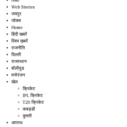
शिक्षा
Web Stories
जयपुर
जोक्स
Home
हिंदी खबरें
विश्व ख़बरें
राजनीति
दिल्ली
राजस्थान
बॉलीवुड
मनोरंजन
खेल
क्रिकेट
IPL क्रिकेट
T20 क्रिकेट
कबड्डी
कुश्ती
अपराध