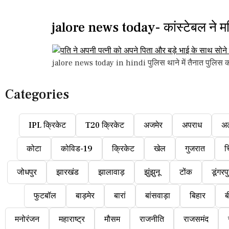
jalore news today- कांस्टेबल ने म
jalore news today in hindi पुलिस थाने में तैनात पुलिस क
Categories
IPL क्रिकेट
T20 क्रिकेट
अजमेर
अपराध
अ
कोटा
कोविड-19
क्रिकेट
खेल
गुजरात
च
जोधपुर
झारखंड
झालावाड़
झुंझुनू
टोंक
डूंगरप
फुटबॉल
बाड़मेर
बारां
बांसवाड़ा
बिहार
ब
मनोरंजन
महाराष्ट्र
मौसम
राजनीति
राजसमंद