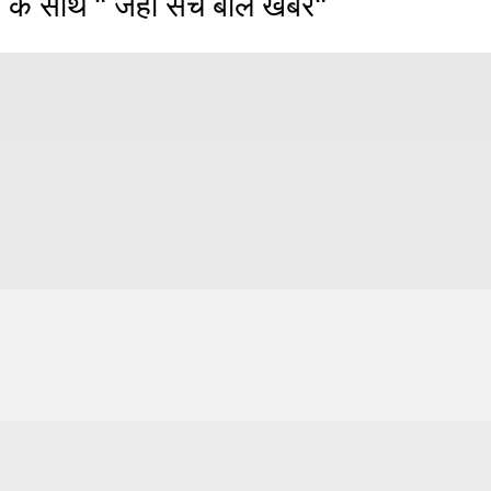
 के साथ " जहाँ सच बोले खबरें"