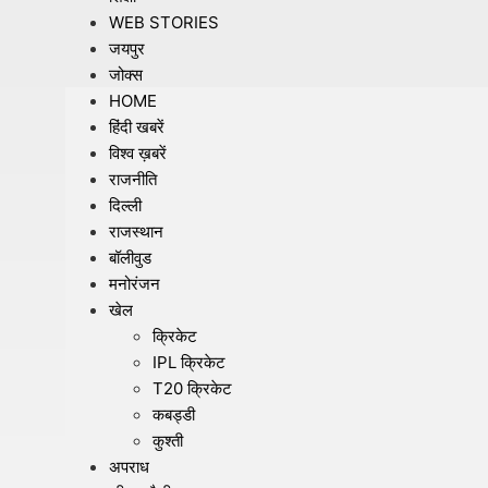
WEB STORIES
जयपुर
जोक्स
HOME
हिंदी खबरें
विश्व ख़बरें
राजनीति
दिल्ली
राजस्थान
बॉलीवुड
मनोरंजन
खेल
क्रिकेट
IPL क्रिकेट
T20 क्रिकेट
कबड्डी
कुश्ती
अपराध