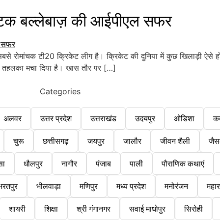
टक बल्लेबाज़ की आईपीएल सफर
बसे रोमांचक टी20 क्रिकेट लीग है। क्रिकेट की दुनिया में कुछ खिलाड़ी ऐसे 
ें तहलका मचा दिया है। खास तौर पर […]
Categories
अलवर
उत्तर प्रदेश
उत्तराखंड
उदयपुर
ओडिशा
क
चुरू
छत्तीसगढ़
जयपुर
जालौर
जीवन शैली
जैस
सा
धौलपुर
नागौर
पंजाब
पाली
पौराणिक कथाएं
भरतपुर
भीलवाड़ा
मणिपुर
मध्य प्रदेश
मनोरंजन
महारा
शायरी
शिक्षा
श्री गंगानगर
सवाई माधोपुर
सिरोही