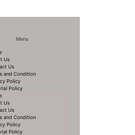
Menu
e
t Us
act Us
s and Condition
cy Policy
rial Policy
e
t Us
act Us
s and Condition
cy Policy
rial Policy