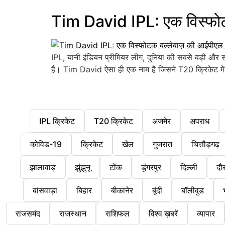
Tim David IPL: एक विस्फो
IPL, यानी इंडियन प्रीमियर लीग, दुनिया की सबसे बड़ी और स
हैं। Tim David ऐसा ही एक नाम है जिसने T20 क्रिकेट म
IPL क्रिकेट
T20 क्रिकेट
अजमेर
अपराध
कोविड-19
क्रिकेट
खेल
गुजरात
चित्तौड़गढ़
झालावाड़
झुंझुनू
टोंक
डूंगरपुर
दिल्ली
दौ
बांसवाड़ा
बिहार
बीकानेर
बूंदी
बॉलीवुड
राजसमंद
राजस्थान
राशिफल
विश्व ख़बरें
व्यापार