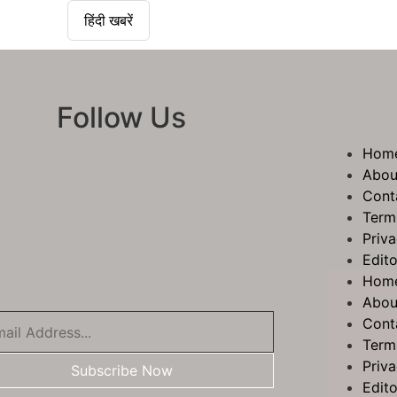
हिंदी खबरें
Follow Us
Hom
Abou
Cont
Term
Priva
Edito
Hom
Abou
Cont
Term
Priva
Subscribe Now
Edito