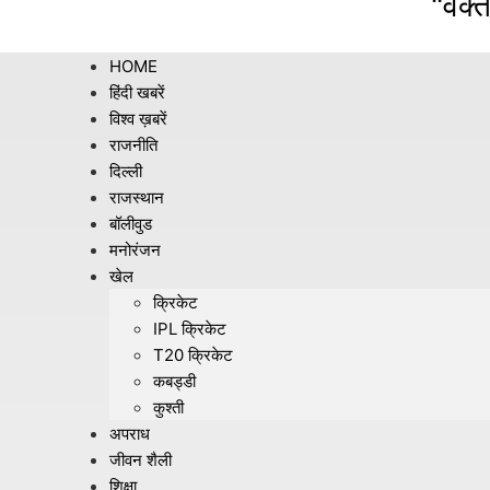
"वक्त
HOME
हिंदी खबरें
विश्व ख़बरें
राजनीति
दिल्ली
राजस्थान
बॉलीवुड
मनोरंजन
खेल
क्रिकेट
IPL क्रिकेट
T20 क्रिकेट
कबड्डी
कुश्ती
अपराध
जीवन शैली
शिक्षा