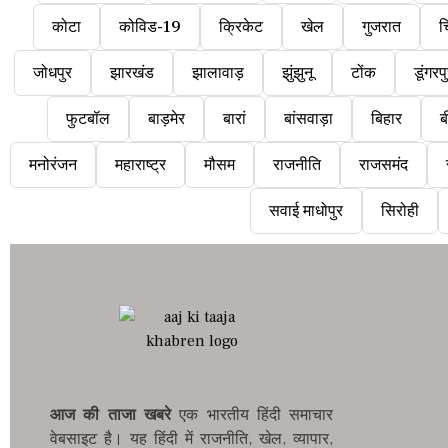
कोटा
कोविड-19
क्रिकेट
खेल
गुजरात
च
जोधपुर
झारखंड
झालावाड़
झुंझुनू
टोंक
डूंगरप
फुटबॉल
बाड़मेर
बारां
बांसवाड़ा
बिहार
ब
मनोरंजन
महाराष्ट्र
मौसम
राजनीति
राजसमंद
सवाई माधोपुर
सिरोही
आज की ताजा खबरे
एक भारतीय हिंदी समाचार
वेबसाइट है। यह हिंदी में राजनीति, खेल, व्यापार,