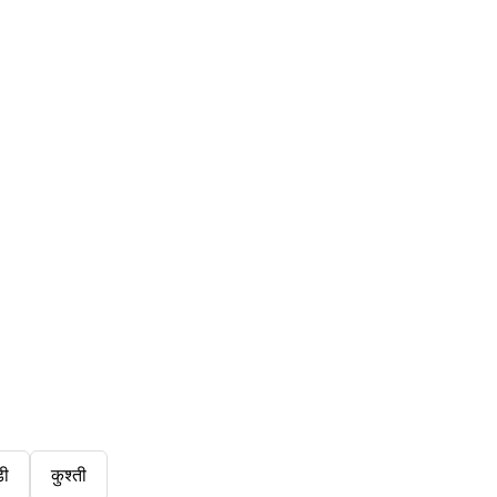
डी
कुश्ती