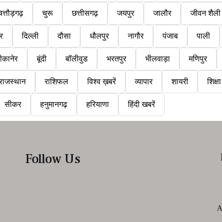
ित्तौड़गढ़
चुरू
छत्तीसगढ़
जयपुर
जालौर
जीवन शैली
ुर
दिल्ली
दौसा
धौलपुर
नागौर
पंजाब
पाली
ीकानेर
बूंदी
बॉलीवुड
भरतपुर
भीलवाड़ा
मणिपुर
राजस्थान
राशिफल
विश्व ख़बरें
व्यापार
शायरी
शिक्षा
सीकर
हनुमानगढ़
हरियाणा
हिंदी खबरें
Follow Us
A