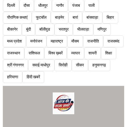
दिल्ली
दौसा
धौलपुर
नागौर
पंजाब
पाली
पौराणिक कथाएं
फुटबॉल
बाड़मेर
बारां
बांसवाड़ा
बिहार
बीकानेर
बूंदी
बॉलीवुड
भरतपुर
भीलवाड़ा
मणिपुर
मध्य प्रदेश
मनोरंजन
महाराष्ट्र
मौसम
राजनीति
राजसमंद
राजस्थान
राशिफल
विश्व ख़बरें
व्यापार
शायरी
शिक्षा
श्री गंगानगर
सवाई माधोपुर
सिरोही
सीकर
हनुमानगढ़
हरियाणा
हिंदी खबरें