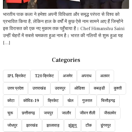
भारतीय पाक कला ने हमेशा अपनी विविधता और समृद्ध परंपरा से विश्व को
प्रभावित किया है, लेकिन हाल के वर्षों में कुछ ऐसे नाम सामने आए हैं जिन्होंने
इस विरासत को एक नए मुकाम तक पहुँचाया है। Chef Himanshu Saini
उन्हीं चेहरों में सबसे चमकता हुआ नाम है। भारत की गलियों से शुरू हुआ यह
[…]
Categories
IPL क्रिकेट
T20 क्रिकेट
अजमेर
अपराध
अलवर
उत्तर प्रदेश
उत्तराखंड
उदयपुर
ओडिशा
कबड्डी
कुश्ती
कोटा
कोविड-19
क्रिकेट
खेल
गुजरात
चित्तौड़गढ़
चुरू
छत्तीसगढ़
जयपुर
जालौर
जीवन शैली
जैसलमेर
जोधपुर
झारखंड
झालावाड़
झुंझुनू
टोंक
डूंगरपुर