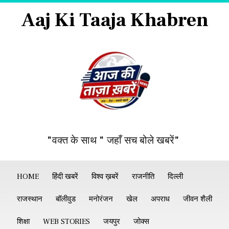
Aaj Ki Taaja Khabren
"वक्त के साथ " जहाँ सच बोले खबरें"
HOME
हिंदी खबरें
विश्व ख़बरें
राजनीति
दिल्ली
राजस्थान
बॉलीवुड
मनोरंजन
खेल
अपराध
जीवन शैली
शिक्षा
WEB STORIES
जयपुर
जोक्स