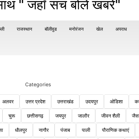
साथ " जहाँ सच बोले खबरें"
्ली
राजस्थान
बॉलीवुड
मनोरंजन
खेल
अपराध
Categories
अलवर
उत्तर प्रदेश
उत्तराखंड
उदयपुर
ओडिशा
क
चुरू
छत्तीसगढ़
जयपुर
जालौर
जीवन शैली
जैस
सा
धौलपुर
नागौर
पंजाब
पाली
पौराणिक कथाएं