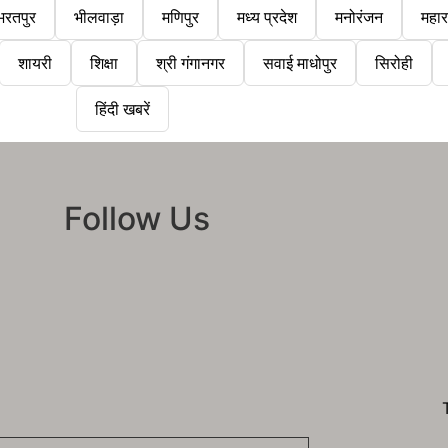
भरतपुर
भीलवाड़ा
मणिपुर
मध्य प्रदेश
मनोरंजन
महारा
शायरी
शिक्षा
श्री गंगानगर
सवाई माधोपुर
सिरोही
हिंदी खबरें
Follow Us