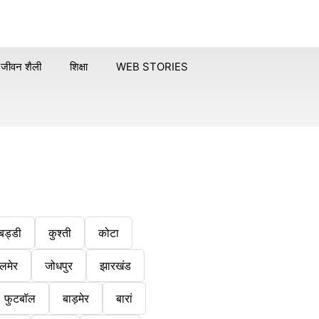
जीवन शैली
शिक्षा
WEB STORIES
बड्डी
कुश्ती
कोटा
लमेर
जोधपुर
झारखंड
फुटबॉल
बाड़मेर
बारां