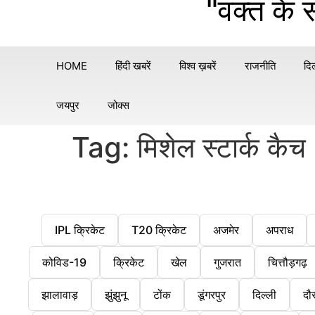
"वक्त के 
HOME
हिंदी खबरें
विश्व ख़बरें
राजनीति
दिल
जयपुर
जोक्स
Tag:
मिशेल स्टार्क कैच
IPL क्रिकेट
T20 क्रिकेट
अजमेर
अपराध
कोविड-19
क्रिकेट
खेल
गुजरात
चित्तौड़गढ़
झालावाड़
झुंझुनू
टोंक
डूंगरपुर
दिल्ली
दौ