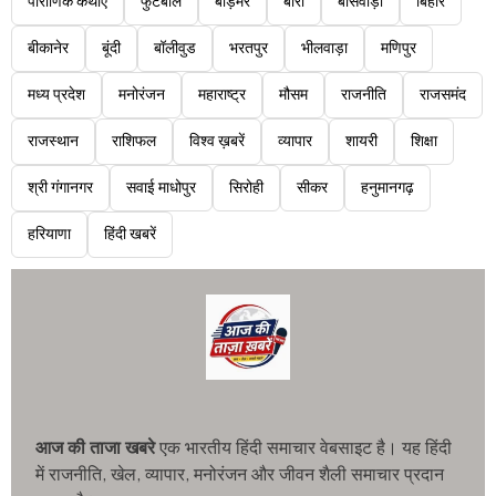
पौराणिक कथाएं
फुटबॉल
बाड़मेर
बारां
बांसवाड़ा
बिहार
बीकानेर
बूंदी
बॉलीवुड
भरतपुर
भीलवाड़ा
मणिपुर
मध्य प्रदेश
मनोरंजन
महाराष्ट्र
मौसम
राजनीति
राजसमंद
राजस्थान
राशिफल
विश्व ख़बरें
व्यापार
शायरी
शिक्षा
श्री गंगानगर
सवाई माधोपुर
सिरोही
सीकर
हनुमानगढ़
हरियाणा
हिंदी खबरें
आज की ताजा खबरे
एक भारतीय हिंदी समाचार वेबसाइट है। यह हिंदी
में राजनीति, खेल, व्यापार, मनोरंजन और जीवन शैली समाचार प्रदान