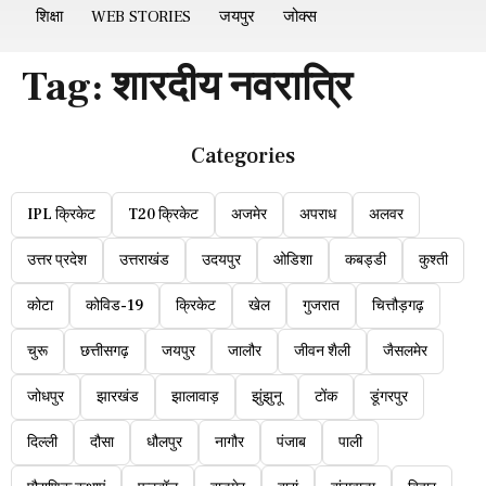
शिक्षा
WEB STORIES
जयपुर
जोक्स
Tag:
शारदीय नवरात्रि
Categories
IPL क्रिकेट
T20 क्रिकेट
अजमेर
अपराध
अलवर
उत्तर प्रदेश
उत्तराखंड
उदयपुर
ओडिशा
कबड्डी
कुश्ती
कोटा
कोविड-19
क्रिकेट
खेल
गुजरात
चित्तौड़गढ़
चुरू
छत्तीसगढ़
जयपुर
जालौर
जीवन शैली
जैसलमेर
जोधपुर
झारखंड
झालावाड़
झुंझुनू
टोंक
डूंगरपुर
दिल्ली
दौसा
धौलपुर
नागौर
पंजाब
पाली