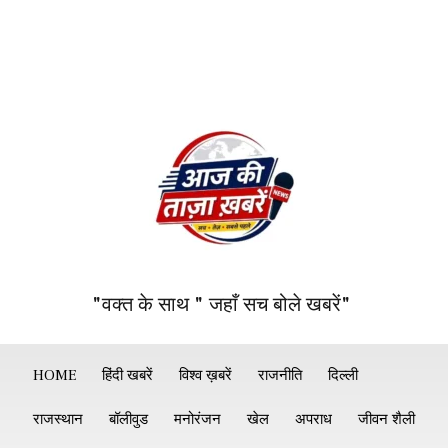
"वक्त के साथ " जहाँ सच बोले खबरें"
HOME
हिंदी खबरें
विश्व ख़बरें
राजनीति
दिल्ली
राजस्थान
बॉलीवुड
मनोरंजन
खेल
अपराध
जीवन शैली