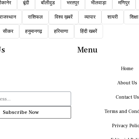
ीकानेर
बूंदी
बॉलीवुड
भरतपुर
भीलवाड़ा
मणिपुर
राजस्थान
राशिफल
विश्व ख़बरें
व्यापार
शायरी
शिक्षा
सीकर
हनुमानगढ़
हरियाणा
हिंदी खबरें
Us
Menu
Home
About Us
Contact Us
Terms and Cond
Subscribe Now
Privacy Poli