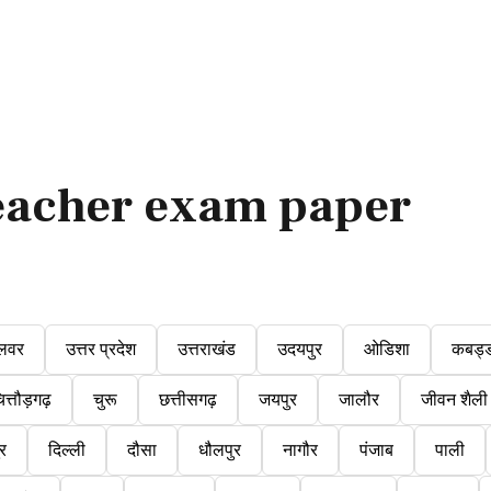
eacher exam paper
लवर
उत्तर प्रदेश
उत्तराखंड
उदयपुर
ओडिशा
कबड्
ित्तौड़गढ़
चुरू
छत्तीसगढ़
जयपुर
जालौर
जीवन शैली
ुर
दिल्ली
दौसा
धौलपुर
नागौर
पंजाब
पाली