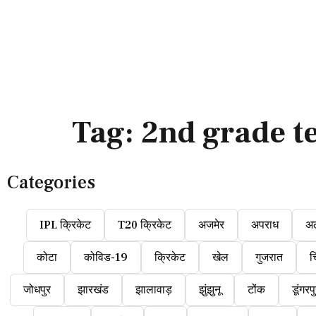
Tag:
2nd grade t
Categories
IPL क्रिकेट
T20 क्रिकेट
अजमेर
अपराध
अ
कोटा
कोविड-19
क्रिकेट
खेल
गुजरात
च
जोधपुर
झारखंड
झालावाड़
झुंझुनू
टोंक
डूंगरप