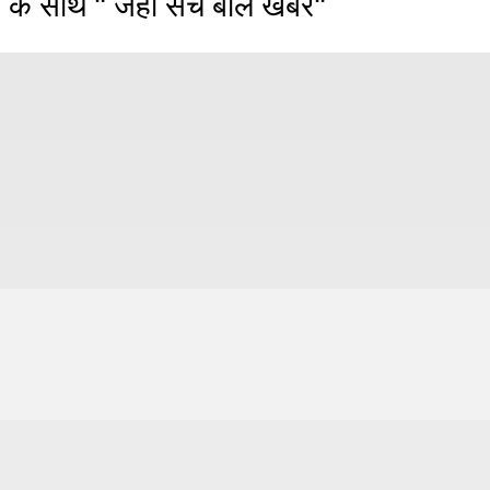
 के साथ " जहाँ सच बोले खबरें"