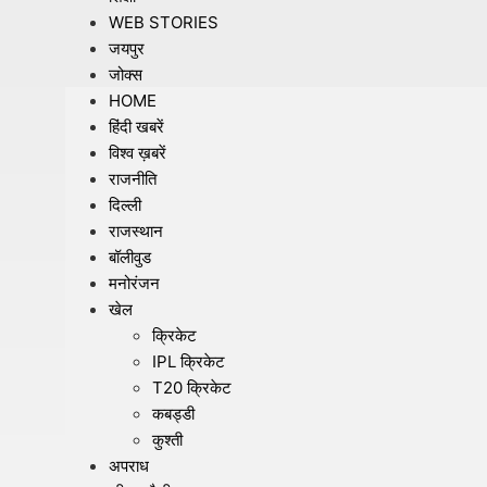
WEB STORIES
जयपुर
जोक्स
HOME
हिंदी खबरें
विश्व ख़बरें
राजनीति
दिल्ली
राजस्थान
बॉलीवुड
मनोरंजन
खेल
क्रिकेट
IPL क्रिकेट
T20 क्रिकेट
कबड्डी
कुश्ती
अपराध