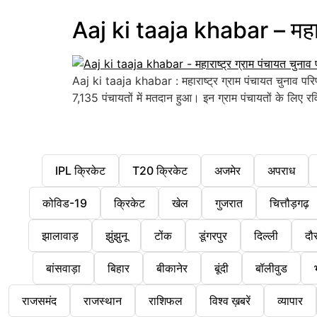
Aaj ki taaja khabar – महारा
Aaj ki taaja khabar : महाराष्ट्र ग्राम पंचायत चुनाव परि
7,135 पंचायतों में मतदान हुआ। इन ग्राम पंचायतों के ल
IPL क्रिकेट
T20 क्रिकेट
अजमेर
अपराध
कोविड-19
क्रिकेट
खेल
गुजरात
चित्तौड़गढ़
झालावाड़
झुंझुनू
टोंक
डूंगरपुर
दिल्ली
दौ
बांसवाड़ा
बिहार
बीकानेर
बूंदी
बॉलीवुड
राजसमंद
राजस्थान
राशिफल
विश्व ख़बरें
व्यापार