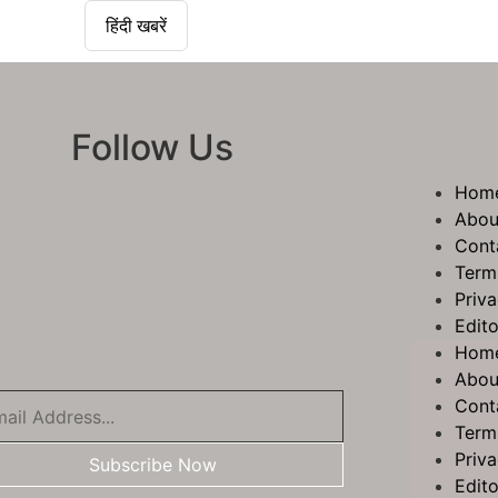
हिंदी खबरें
Follow Us
Hom
Abou
Cont
Term
Priva
Edito
Hom
Abou
Cont
Term
Priva
Subscribe Now
Edito