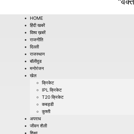
"वक्त
HOME
हिंदी खबरें
विश्व ख़बरें
राजनीति
दिल्ली
राजस्थान
बॉलीवुड
मनोरंजन
खेल
क्रिकेट
IPL क्रिकेट
T20 क्रिकेट
कबड्डी
कुश्ती
अपराध
जीवन शैली
शिक्षा