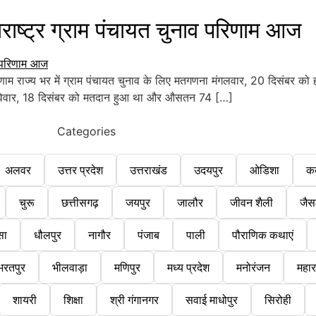
ष्ट्र ग्राम पंचायत चुनाव परिणाम आज
णाम राज्य भर में ग्राम पंचायत चुनाव के लिए मतगणना मंगलवार, 20 दिसंबर को 
िए रविवार, 18 दिसंबर को मतदान हुआ था और औसतन 74 […]
Categories
अलवर
उत्तर प्रदेश
उत्तराखंड
उदयपुर
ओडिशा
क
चुरू
छत्तीसगढ़
जयपुर
जालौर
जीवन शैली
जैस
सा
धौलपुर
नागौर
पंजाब
पाली
पौराणिक कथाएं
भरतपुर
भीलवाड़ा
मणिपुर
मध्य प्रदेश
मनोरंजन
महारा
शायरी
शिक्षा
श्री गंगानगर
सवाई माधोपुर
सिरोही