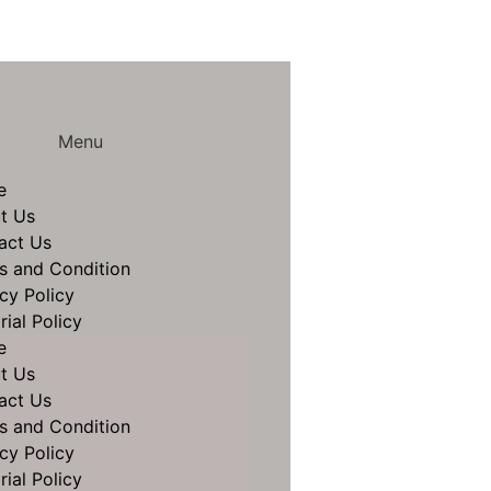
Menu
e
t Us
act Us
s and Condition
cy Policy
rial Policy
e
t Us
act Us
s and Condition
cy Policy
rial Policy