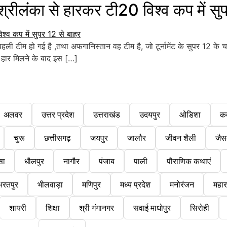
ंका से हारकर टी20 विश्व कप में सुप
टीम हो गई है ,तथा अफगानिस्तान वह टीम है, जो टूर्नामेंट के सुपर 12 के च
री हार मिलने के बाद इस […]
अलवर
उत्तर प्रदेश
उत्तराखंड
उदयपुर
ओडिशा
क
चुरू
छत्तीसगढ़
जयपुर
जालौर
जीवन शैली
जैस
सा
धौलपुर
नागौर
पंजाब
पाली
पौराणिक कथाएं
भरतपुर
भीलवाड़ा
मणिपुर
मध्य प्रदेश
मनोरंजन
महारा
शायरी
शिक्षा
श्री गंगानगर
सवाई माधोपुर
सिरोही