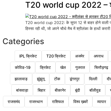
T20 world cup 2022 – श्रील
T20 world cup 2022: के सुपर 12 से बाहर होने वाली पहली 
हिस्सा रही थी, जो अपने चौथे मैच में श्रीलंका के हाथों करा
Categories
IPL क्रिकेट
T20 क्रिकेट
अजमेर
अपराध
कोविड-19
क्रिकेट
खेल
गुजरात
चित्तौड़गढ़
झालावाड़
झुंझुनू
टोंक
डूंगरपुर
दिल्ली
दौ
बांसवाड़ा
बिहार
बीकानेर
बूंदी
बॉलीवुड
राजसमंद
राजस्थान
राशिफल
विश्व ख़बरें
व्यापार