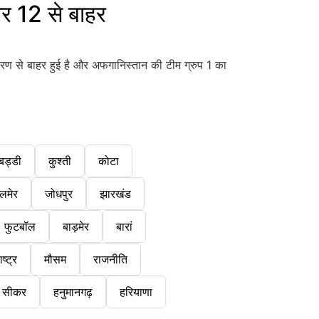
र 12 से बाहर
रण से बाहर हुई है और अफगानिस्तान की टीम ग्रुप 1 का
बड्डी
कुश्ती
कोटा
लमेर
जोधपुर
झारखंड
फुटबॉल
बाड़मेर
बारां
ष्ट्र
मौसम
राजनीति
सीकर
हनुमानगढ़
हरियाणा