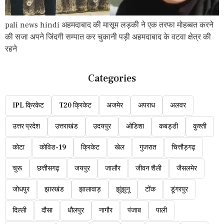
pali news hindi अहमदाबाद की मासूम लड़की ने एक तरफा मोहब्बत करने
की सजा अपने जिंदगी सम्पात कर चुकानी पड़ी अहमदाबाद के वटवा क्षेत्र की
रहने
Categories
IPL क्रिकेट
T20 क्रिकेट
अजमेर
अपराध
अलवर
उत्तर प्रदेश
उत्तराखंड
उदयपुर
ओडिशा
कबड्डी
कुश्ती
कोटा
कोविड-19
क्रिकेट
खेल
गुजरात
चित्तौड़गढ़
चुरू
छत्तीसगढ़
जयपुर
जालौर
जीवन शैली
जैसलमेर
जोधपुर
झारखंड
झालावाड़
झुंझुनू
टोंक
डूंगरपुर
दिल्ली
दौसा
धौलपुर
नागौर
पंजाब
पाली