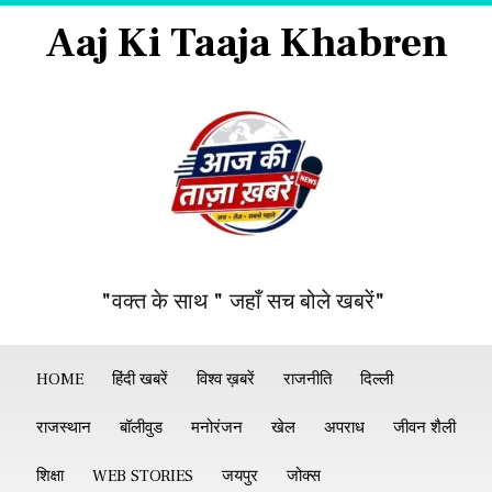
Aaj Ki Taaja Khabren
"वक्त के साथ " जहाँ सच बोले खबरें"
HOME
हिंदी खबरें
विश्व ख़बरें
राजनीति
दिल्ली
राजस्थान
बॉलीवुड
मनोरंजन
खेल
अपराध
जीवन शैली
शिक्षा
WEB STORIES
जयपुर
जोक्स