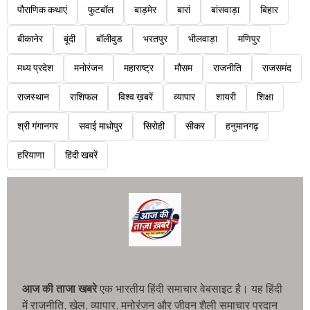
पौराणिक कथाएं
फुटबॉल
बाड़मेर
बारां
बांसवाड़ा
बिहार
बीकानेर
बूंदी
बॉलीवुड
भरतपुर
भीलवाड़ा
मणिपुर
मध्य प्रदेश
मनोरंजन
महाराष्ट्र
मौसम
राजनीति
राजसमंद
राजस्थान
राशिफल
विश्व ख़बरें
व्यापार
शायरी
शिक्षा
श्री गंगानगर
सवाई माधोपुर
सिरोही
सीकर
हनुमानगढ़
हरियाणा
हिंदी खबरें
आज की ताजा खबरे
एक भारतीय हिंदी समाचार वेबसाइट है। यह हिंदी
में राजनीति, खेल, व्यापार, मनोरंजन और जीवन शैली समाचार प्रदान