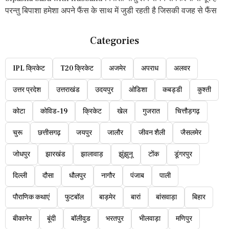
परन्तु बिपाशा हमेशा अपने फैंस के साथ में जुडी रहती है जिसकी वजह से फैंस
Categories
IPL क्रिकेट
T20 क्रिकेट
अजमेर
अपराध
अलवर
उत्तर प्रदेश
उत्तराखंड
उदयपुर
ओडिशा
कबड्डी
कुश्ती
कोटा
कोविड-19
क्रिकेट
खेल
गुजरात
चित्तौड़गढ़
चुरू
छत्तीसगढ़
जयपुर
जालौर
जीवन शैली
जैसलमेर
जोधपुर
झारखंड
झालावाड़
झुंझुनू
टोंक
डूंगरपुर
दिल्ली
दौसा
धौलपुर
नागौर
पंजाब
पाली
पौराणिक कथाएं
फुटबॉल
बाड़मेर
बारां
बांसवाड़ा
बिहार
बीकानेर
बूंदी
बॉलीवुड
भरतपुर
भीलवाड़ा
मणिपुर