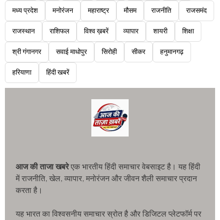
मध्य प्रदेश
मनोरंजन
महाराष्ट्र
मौसम
राजनीति
राजसमंद
राजस्थान
राशिफल
विश्व ख़बरें
व्यापार
शायरी
शिक्षा
श्री गंगानगर
सवाई माधोपुर
सिरोही
सीकर
हनुमानगढ़
हरियाणा
हिंदी खबरें
आज की ताजा खबरे
एक भारतीय हिंदी समाचार वेबसाइट है। यह हिंदी
में राजनीति, खेल, व्यापार, मनोरंजन और जीवन शैली समाचार प्रदान
करता है।
यह भारत का विश्वसनीय समाचार स्रोत है और डिजिटल प्लेटफॉर्म पर