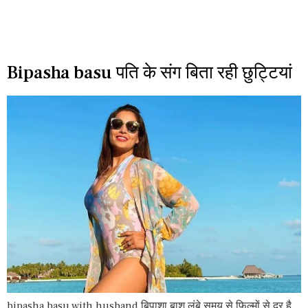
Bipasha basu पति के संग बिता रही छुट्टियां
bipasha basu with husband बिपाशा बाशु लंबे समय से फिल्मों से दूर है