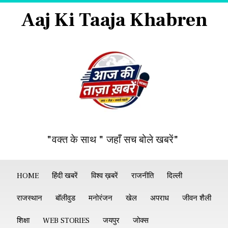
Aaj Ki Taaja Khabren
"वक्त के साथ " जहाँ सच बोले खबरें"
HOME
हिंदी खबरें
विश्व ख़बरें
राजनीति
दिल्ली
राजस्थान
बॉलीवुड
मनोरंजन
खेल
अपराध
जीवन शैली
शिक्षा
WEB STORIES
जयपुर
जोक्स