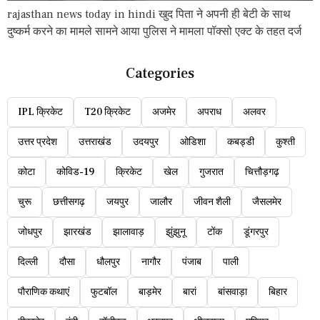
rajasthan news today in hindi खुद पिता ने अपनी ही बेटी के साथ
दुष्कर्म करने का मामले सामने आया पुलिस ने मामला पॉक्सो एक्ट के तहत दर्ज
Categories
IPL क्रिकेट
T20 क्रिकेट
अजमेर
अपराध
अलवर
उत्तर प्रदेश
उत्तराखंड
उदयपुर
ओडिशा
कबड्डी
कुश्ती
कोटा
कोविड-19
क्रिकेट
खेल
गुजरात
चित्तौड़गढ़
चुरू
छत्तीसगढ़
जयपुर
जालौर
जीवन शैली
जैसलमेर
जोधपुर
झारखंड
झालावाड़
झुंझुनू
टोंक
डूंगरपुर
दिल्ली
दौसा
धौलपुर
नागौर
पंजाब
पाली
पौराणिक कथाएं
फुटबॉल
बाड़मेर
बारां
बांसवाड़ा
बिहार