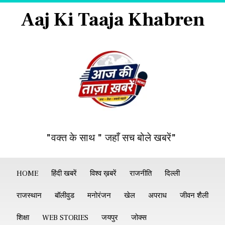
Aaj Ki Taaja Khabren
"वक्त के साथ " जहाँ सच बोले खबरें"
HOME
हिंदी खबरें
विश्व ख़बरें
राजनीति
दिल्ली
राजस्थान
बॉलीवुड
मनोरंजन
खेल
अपराध
जीवन शैली
शिक्षा
WEB STORIES
जयपुर
जोक्स