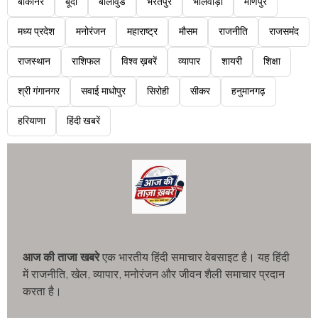
बीकानेर
बूंदी
बॉलीवुड
भरतपुर
भीलवाड़ा
मणिपुर
मध्य प्रदेश
मनोरंजन
महाराष्ट्र
मौसम
राजनीति
राजसमंद
राजस्थान
राशिफल
विश्व ख़बरें
व्यापार
शायरी
शिक्षा
श्री गंगानगर
सवाई माधोपुर
सिरोही
सीकर
हनुमानगढ़
हरियाणा
हिंदी खबरें
आज की ताजा खबरे
एक भारतीय हिंदी समाचार वेबसाइट है। यह हिंदी
में राजनीति, खेल, व्यापार, मनोरंजन और जीवन शैली समाचार प्रदान
करता है।