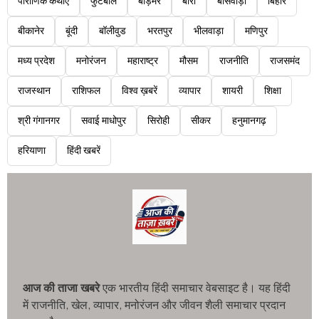
पौराणिक कथाएं
फुटबॉल
बाड़मेर
बारां
बांसवाड़ा
बिहार
बीकानेर
बूंदी
बॉलीवुड
भरतपुर
भीलवाड़ा
मणिपुर
मध्य प्रदेश
मनोरंजन
महाराष्ट्र
मौसम
राजनीति
राजसमंद
राजस्थान
राशिफल
विश्व ख़बरें
व्यापार
शायरी
शिक्षा
श्री गंगानगर
सवाई माधोपुर
सिरोही
सीकर
हनुमानगढ़
हरियाणा
हिंदी खबरें
आज की ताजा खबरे
एक भारतीय हिंदी समाचार वेबसाइट है। यह हिंदी
में राजनीति, खेल, व्यापार, मनोरंजन और जीवन शैली समाचार प्रदान