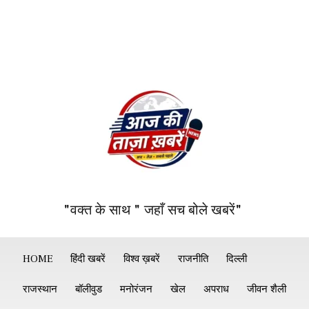
"वक्त के साथ " जहाँ सच बोले खबरें"
HOME
हिंदी खबरें
विश्व ख़बरें
राजनीति
दिल्ली
राजस्थान
बॉलीवुड
मनोरंजन
खेल
अपराध
जीवन शैली