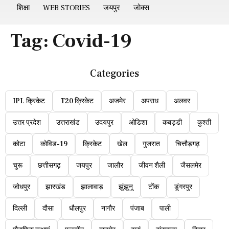
शिक्षा
WEB STORIES
जयपुर
जोक्स
Tag:
Covid-19
Categories
IPL क्रिकेट
T20 क्रिकेट
अजमेर
अपराध
अलवर
उत्तर प्रदेश
उत्तराखंड
उदयपुर
ओडिशा
कबड्डी
कुश्ती
कोटा
कोविड-19
क्रिकेट
खेल
गुजरात
चित्तौड़गढ़
चुरू
छत्तीसगढ़
जयपुर
जालौर
जीवन शैली
जैसलमेर
जोधपुर
झारखंड
झालावाड़
झुंझुनू
टोंक
डूंगरपुर
दिल्ली
दौसा
धौलपुर
नागौर
पंजाब
पाली