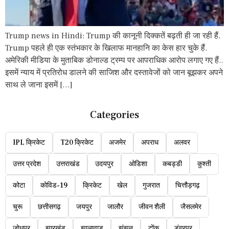
Trump news in Hindi: Trump की कानूनी दिक्कतें बढ़ती ही जा रही हैं.
Trump पहले ही एक स्तंभकार के खिलाफ मानहानि का केस हार चुके हैं.
अमेरिकी मीडिया के मुताबिक डोनाल्ड ट्रम्प पर आपराधिक आरोप लगाए गए हैं..
इसमें न्याय में प्रतिरोध डालने की साजिश और दस्तावेजों को जान बूझकर अपने
साथ ले जाना इसमें […]
Categories
IPL क्रिकेट
T20 क्रिकेट
अजमेर
अपराध
अलवर
उत्तर प्रदेश
उत्तराखंड
उदयपुर
ओडिशा
कबड्डी
कुश्ती
कोटा
कोविड-19
क्रिकेट
खेल
गुजरात
चित्तौड़गढ़
चुरू
छत्तीसगढ़
जयपुर
जालौर
जीवन शैली
जैसलमेर
जोधपुर
झारखंड
झालावाड़
झुंझुनू
टोंक
डूंगरपुर