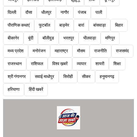
दिल्ली
दौसा
धौलपुर
नागौर
पंजाब
पाली
पौराणिक कथाएं
फुटबॉल
बाड़मेर
बारां
बांसवाड़ा
बिहार
बीकानेर
बूंदी
बॉलीवुड
भरतपुर
भीलवाड़ा
मणिपुर
मध्य प्रदेश
मनोरंजन
महाराष्ट्र
मौसम
राजनीति
राजसमंद
राजस्थान
राशिफल
विश्व ख़बरें
व्यापार
शायरी
शिक्षा
श्री गंगानगर
सवाई माधोपुर
सिरोही
सीकर
हनुमानगढ़
हरियाणा
हिंदी खबरें