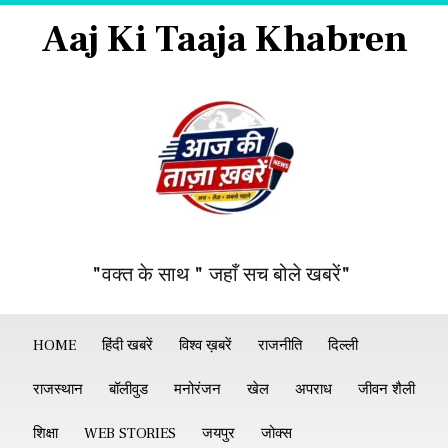
Aaj Ki Taaja Khabren
"वक्त के साथ " जहाँ सच बोले खबरें"
HOME
हिंदी खबरें
विश्व ख़बरें
राजनीति
दिल्ली
राजस्थान
बॉलीवुड
मनोरंजन
खेल
अपराध
जीवन शैली
शिक्षा
WEB STORIES
जयपुर
जोक्स