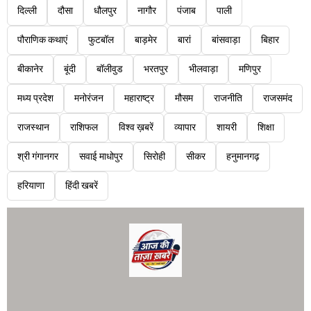
दिल्ली
दौसा
धौलपुर
नागौर
पंजाब
पाली
पौराणिक कथाएं
फुटबॉल
बाड़मेर
बारां
बांसवाड़ा
बिहार
बीकानेर
बूंदी
बॉलीवुड
भरतपुर
भीलवाड़ा
मणिपुर
मध्य प्रदेश
मनोरंजन
महाराष्ट्र
मौसम
राजनीति
राजसमंद
राजस्थान
राशिफल
विश्व ख़बरें
व्यापार
शायरी
शिक्षा
श्री गंगानगर
सवाई माधोपुर
सिरोही
सीकर
हनुमानगढ़
हरियाणा
हिंदी खबरें