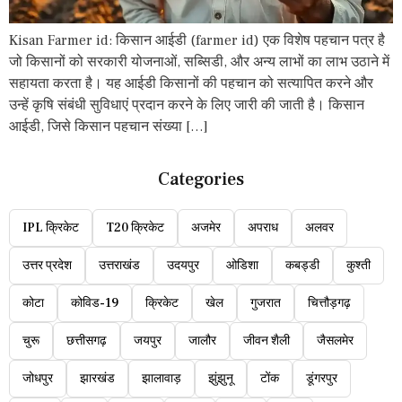
Kisan Farmer id: किसान आईडी (farmer id) एक विशेष पहचान पत्र है
जो किसानों को सरकारी योजनाओं, सब्सिडी, और अन्य लाभों का लाभ उठाने में
सहायता करता है। यह आईडी किसानों की पहचान को सत्यापित करने और
उन्हें कृषि संबंधी सुविधाएं प्रदान करने के लिए जारी की जाती है। किसान
आईडी, जिसे किसान पहचान संख्या […]
Categories
IPL क्रिकेट
T20 क्रिकेट
अजमेर
अपराध
अलवर
उत्तर प्रदेश
उत्तराखंड
उदयपुर
ओडिशा
कबड्डी
कुश्ती
कोटा
कोविड-19
क्रिकेट
खेल
गुजरात
चित्तौड़गढ़
चुरू
छत्तीसगढ़
जयपुर
जालौर
जीवन शैली
जैसलमेर
जोधपुर
झारखंड
झालावाड़
झुंझुनू
टोंक
डूंगरपुर