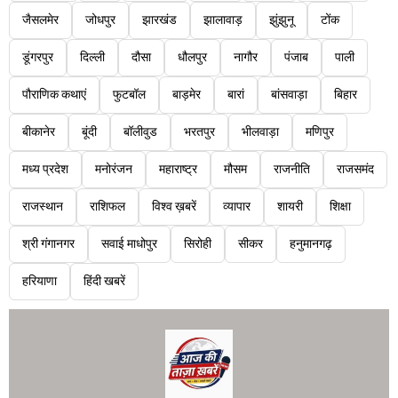
जैसलमेर
जोधपुर
झारखंड
झालावाड़
झुंझुनू
टोंक
डूंगरपुर
दिल्ली
दौसा
धौलपुर
नागौर
पंजाब
पाली
पौराणिक कथाएं
फुटबॉल
बाड़मेर
बारां
बांसवाड़ा
बिहार
बीकानेर
बूंदी
बॉलीवुड
भरतपुर
भीलवाड़ा
मणिपुर
मध्य प्रदेश
मनोरंजन
महाराष्ट्र
मौसम
राजनीति
राजसमंद
राजस्थान
राशिफल
विश्व ख़बरें
व्यापार
शायरी
शिक्षा
श्री गंगानगर
सवाई माधोपुर
सिरोही
सीकर
हनुमानगढ़
हरियाणा
हिंदी खबरें