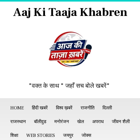
Aaj Ki Taaja Khabren
"वक्त के साथ " जहाँ सच बोले खबरें"
HOME
हिंदी खबरें
विश्व ख़बरें
राजनीति
दिल्ली
राजस्थान
बॉलीवुड
मनोरंजन
खेल
अपराध
जीवन शैली
शिक्षा
WEB STORIES
जयपुर
जोक्स