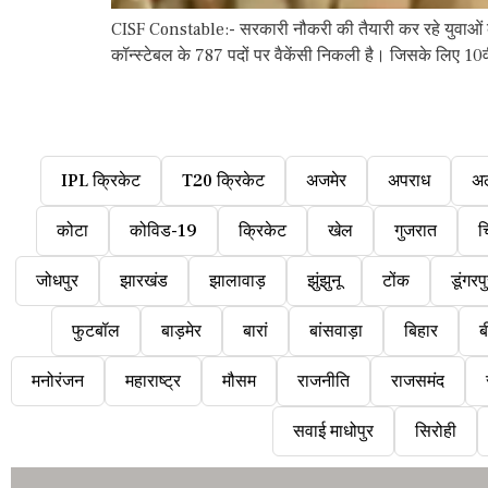
CISF Constable:- सरकारी नौकरी की तैयारी कर रहे युवाओं के
कॉन्स्टेबल के 787 पदों पर वैकेंसी निकली है। जिसके लिए
IPL क्रिकेट
T20 क्रिकेट
अजमेर
अपराध
अ
कोटा
कोविड-19
क्रिकेट
खेल
गुजरात
च
जोधपुर
झारखंड
झालावाड़
झुंझुनू
टोंक
डूंगरप
फुटबॉल
बाड़मेर
बारां
बांसवाड़ा
बिहार
ब
मनोरंजन
महाराष्ट्र
मौसम
राजनीति
राजसमंद
सवाई माधोपुर
सिरोही