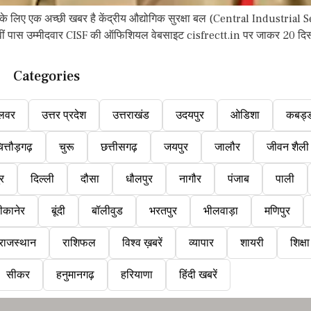
 लिए एक अच्छी खबर है केंद्रीय औद्योगिक सुरक्षा बल (Central Industrial Se
 10वीं पास उम्मीदवार CISF की ऑफिशियल वेबसाइट cisfrectt.in पर जाकर 20 द
Categories
लवर
उत्तर प्रदेश
उत्तराखंड
उदयपुर
ओडिशा
कबड्
ित्तौड़गढ़
चुरू
छत्तीसगढ़
जयपुर
जालौर
जीवन शैली
ुर
दिल्ली
दौसा
धौलपुर
नागौर
पंजाब
पाली
ीकानेर
बूंदी
बॉलीवुड
भरतपुर
भीलवाड़ा
मणिपुर
राजस्थान
राशिफल
विश्व ख़बरें
व्यापार
शायरी
शिक्षा
सीकर
हनुमानगढ़
हरियाणा
हिंदी खबरें