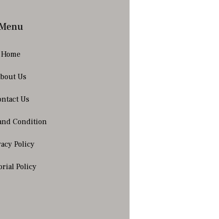
Menu
Home
bout Us
ntact Us
and Condition
vacy Policy
orial Policy