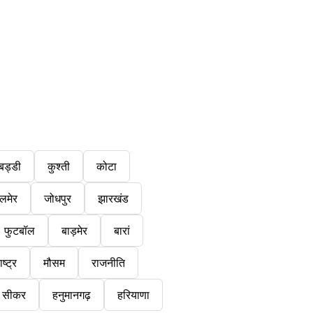
बड्डी
कुश्ती
कोटा
लमेर
जोधपुर
झारखंड
फुटबॉल
बाड़मेर
बारां
ष्ट्र
मौसम
राजनीति
सीकर
हनुमानगढ़
हरियाणा