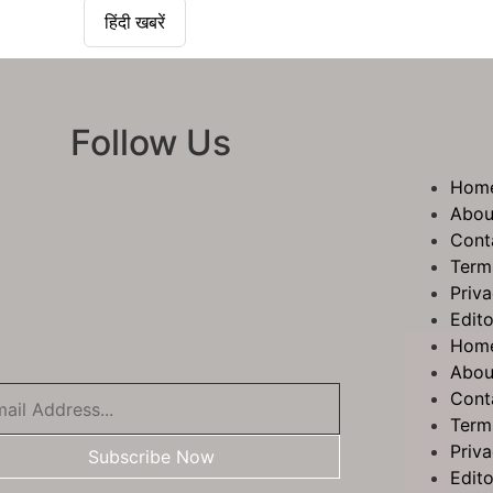
हिंदी खबरें
Follow Us
Hom
Abou
Cont
Term
Priva
Edito
Hom
Abou
Cont
Term
Priva
Subscribe Now
Edito