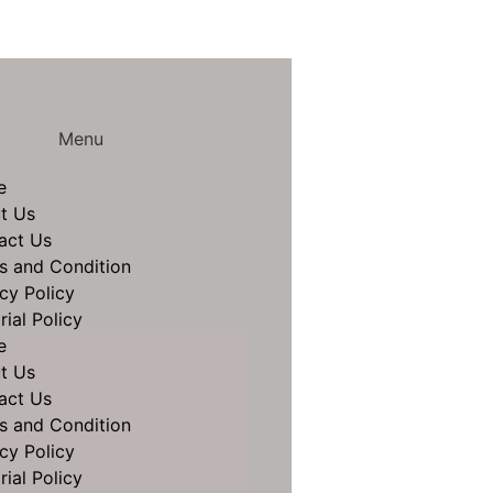
Menu
e
t Us
act Us
s and Condition
cy Policy
rial Policy
e
t Us
act Us
s and Condition
cy Policy
rial Policy