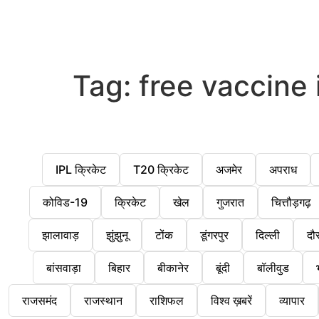
Tag:
free vaccine 
IPL क्रिकेट
T20 क्रिकेट
अजमेर
अपराध
कोविड-19
क्रिकेट
खेल
गुजरात
चित्तौड़गढ़
झालावाड़
झुंझुनू
टोंक
डूंगरपुर
दिल्ली
दौ
बांसवाड़ा
बिहार
बीकानेर
बूंदी
बॉलीवुड
राजसमंद
राजस्थान
राशिफल
विश्व ख़बरें
व्यापार