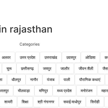
in rajasthan
Categories
अलवर
उत्तर प्रदेश
उत्तराखंड
उदयपुर
ओडिशा
क
चुरू
छत्तीसगढ़
जयपुर
जालौर
जीवन शैली
जैस
सा
धौलपुर
नागौर
पंजाब
पाली
पौराणिक कथाएं
भरतपुर
भीलवाड़ा
मणिपुर
मध्य प्रदेश
मनोरंजन
महारा
शायरी
शिक्षा
श्री गंगानगर
सवाई माधोपुर
सिरोही