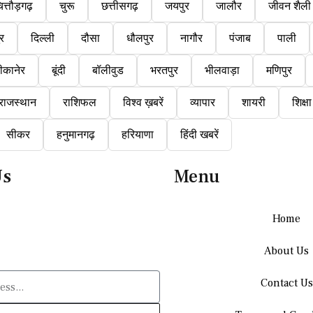
ित्तौड़गढ़
चुरू
छत्तीसगढ़
जयपुर
जालौर
जीवन शैली
ुर
दिल्ली
दौसा
धौलपुर
नागौर
पंजाब
पाली
ीकानेर
बूंदी
बॉलीवुड
भरतपुर
भीलवाड़ा
मणिपुर
राजस्थान
राशिफल
विश्व ख़बरें
व्यापार
शायरी
शिक्षा
सीकर
हनुमानगढ़
हरियाणा
हिंदी खबरें
Us
Menu
Home
About Us
Contact Us