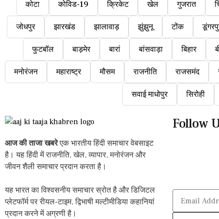
कोटा
कोविड-19
क्रिकेट
खेल
गुजरात
च
जोधपुर
झारखंड
झालावाड़
झुंझुनू
टोंक
डूंगरप
फुटबॉल
बाड़मेर
बारां
बांसवाड़ा
बिहार
ब
मनोरंजन
महाराष्ट्र
मौसम
राजनीति
राजसमंद
सवाई माधोपुर
सिरोही
Follow 
आज की ताजा खबरे
एक भारतीय हिंदी समाचार वेबसाइट
है। यह हिंदी में राजनीति, खेल, व्यापार, मनोरंजन और
जीवन शैली समाचार प्रदान करता है।
यह भारत का विश्वसनीय समाचार स्रोत है और डिजिटल
प्लेटफॉर्म पर रीयल-टाइम, द्विभाषी मल्टीमीडिया कहानियां
प्रदान करने में अग्रणी है।