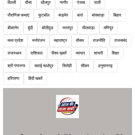
दिल्ली
दौसा
धौलपुर
नागौर
पंजाब
पाली
पौराणिक कथाएं
फुटबॉल
बाड़मेर
बारां
बांसवाड़ा
बिहार
बीकानेर
बूंदी
बॉलीवुड
भरतपुर
भीलवाड़ा
मणिपुर
मध्य प्रदेश
मनोरंजन
महाराष्ट्र
मौसम
राजनीति
राजसमंद
राजस्थान
राशिफल
विश्व ख़बरें
व्यापार
शायरी
शिक्षा
श्री गंगानगर
सवाई माधोपुर
सिरोही
सीकर
हनुमानगढ़
हरियाणा
हिंदी खबरें