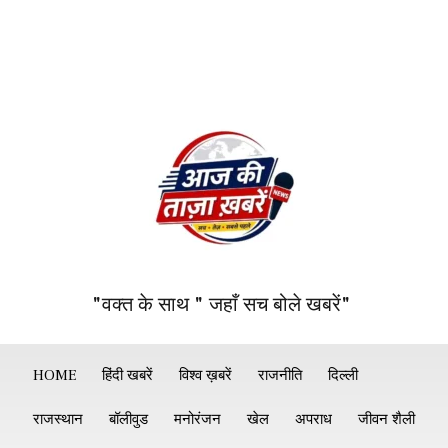
"वक्त के साथ " जहाँ सच बोले खबरें"
HOME
हिंदी खबरें
विश्व ख़बरें
राजनीति
दिल्ली
राजस्थान
बॉलीवुड
मनोरंजन
खेल
अपराध
जीवन शैली