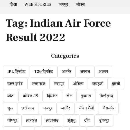
शिक्षा
WEB STORIES
जयपुर
जोक्स
Tag:
Indian Air Force
Result 2022
Categories
IPL क्रिकेट
T20 क्रिकेट
अजमेर
अपराध
अलवर
उत्तर प्रदेश
उत्तराखंड
उदयपुर
ओडिशा
कबड्डी
कुश्ती
कोटा
कोविड-19
क्रिकेट
खेल
गुजरात
चित्तौड़गढ़
चुरू
छत्तीसगढ़
जयपुर
जालौर
जीवन शैली
जैसलमेर
जोधपुर
झारखंड
झालावाड़
झुंझुनू
टोंक
डूंगरपुर