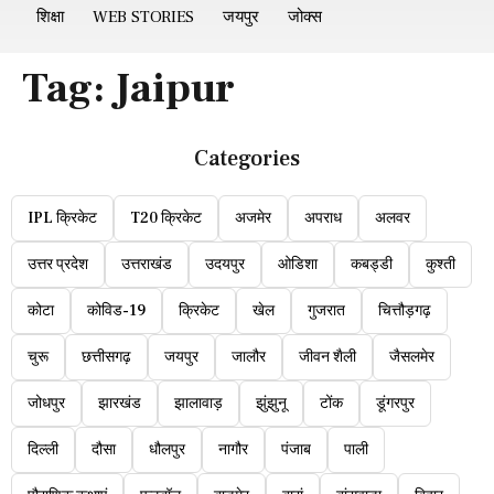
शिक्षा
WEB STORIES
जयपुर
जोक्स
Tag:
Jaipur
Categories
IPL क्रिकेट
T20 क्रिकेट
अजमेर
अपराध
अलवर
उत्तर प्रदेश
उत्तराखंड
उदयपुर
ओडिशा
कबड्डी
कुश्ती
कोटा
कोविड-19
क्रिकेट
खेल
गुजरात
चित्तौड़गढ़
चुरू
छत्तीसगढ़
जयपुर
जालौर
जीवन शैली
जैसलमेर
जोधपुर
झारखंड
झालावाड़
झुंझुनू
टोंक
डूंगरपुर
दिल्ली
दौसा
धौलपुर
नागौर
पंजाब
पाली