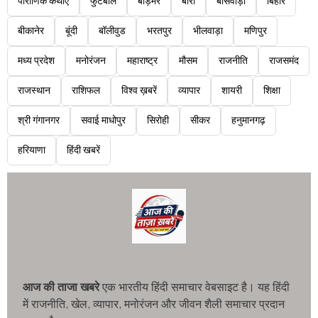
पौराणिक कथाएं
फुटबॉल
बाड़मेर
बारां
बांसवाड़ा
बिहार
बीकानेर
बूंदी
बॉलीवुड
भरतपुर
भीलवाड़ा
मणिपुर
मध्य प्रदेश
मनोरंजन
महाराष्ट्र
मौसम
राजनीति
राजसमंद
राजस्थान
राशिफल
विश्व ख़बरें
व्यापार
शायरी
शिक्षा
श्री गंगानगर
सवाई माधोपुर
सिरोही
सीकर
हनुमानगढ़
हरियाणा
हिंदी खबरें
आज की ताजा खबरे
एक भारतीय हिंदी समाचार वेबसाइट है। यह हिंदी
में राजनीति, खेल, व्यापार, मनोरंजन और जीवन शैली समाचार प्रदान