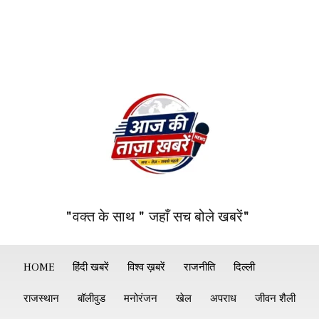
"वक्त के साथ " जहाँ सच बोले खबरें"
HOME
हिंदी खबरें
विश्व ख़बरें
राजनीति
दिल्ली
राजस्थान
बॉलीवुड
मनोरंजन
खेल
अपराध
जीवन शैली