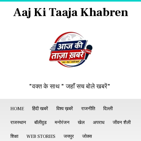
Aaj Ki Taaja Khabren
"वक्त के साथ " जहाँ सच बोले खबरें"
HOME
हिंदी खबरें
विश्व ख़बरें
राजनीति
दिल्ली
राजस्थान
बॉलीवुड
मनोरंजन
खेल
अपराध
जीवन शैली
शिक्षा
WEB STORIES
जयपुर
जोक्स