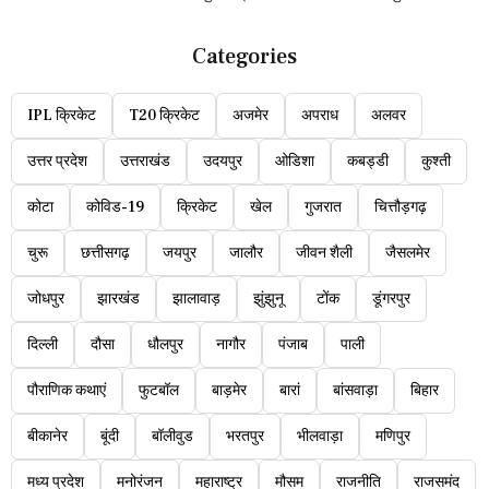
Categories
IPL क्रिकेट
T20 क्रिकेट
अजमेर
अपराध
अलवर
उत्तर प्रदेश
उत्तराखंड
उदयपुर
ओडिशा
कबड्डी
कुश्ती
कोटा
कोविड-19
क्रिकेट
खेल
गुजरात
चित्तौड़गढ़
चुरू
छत्तीसगढ़
जयपुर
जालौर
जीवन शैली
जैसलमेर
जोधपुर
झारखंड
झालावाड़
झुंझुनू
टोंक
डूंगरपुर
दिल्ली
दौसा
धौलपुर
नागौर
पंजाब
पाली
पौराणिक कथाएं
फुटबॉल
बाड़मेर
बारां
बांसवाड़ा
बिहार
बीकानेर
बूंदी
बॉलीवुड
भरतपुर
भीलवाड़ा
मणिपुर
मध्य प्रदेश
मनोरंजन
महाराष्ट्र
मौसम
राजनीति
राजसमंद