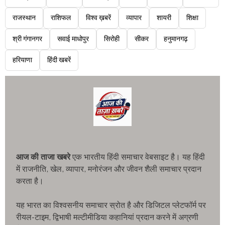
राजस्थान
राशिफल
विश्व ख़बरें
व्यापार
शायरी
शिक्षा
श्री गंगानगर
सवाई माधोपुर
सिरोही
सीकर
हनुमानगढ़
हरियाणा
हिंदी खबरें
आज की ताजा खबरे
एक भारतीय हिंदी समाचार वेबसाइट है। यह हिंदी
में राजनीति, खेल, व्यापार, मनोरंजन और जीवन शैली समाचार प्रदान
करता है।
यह भारत का विश्वसनीय समाचार स्रोत है और डिजिटल प्लेटफॉर्म पर
रीयल-टाइम, द्विभाषी मल्टीमीडिया कहानियां प्रदान करने में अग्रणी