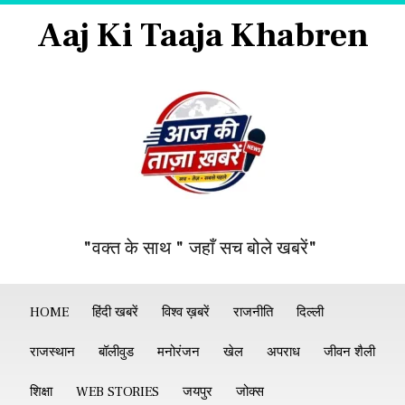
Aaj Ki Taaja Khabren
"वक्त के साथ " जहाँ सच बोले खबरें"
HOME
हिंदी खबरें
विश्व ख़बरें
राजनीति
दिल्ली
राजस्थान
बॉलीवुड
मनोरंजन
खेल
अपराध
जीवन शैली
शिक्षा
WEB STORIES
जयपुर
जोक्स