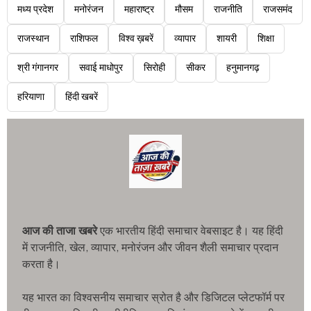
मध्य प्रदेश
मनोरंजन
महाराष्ट्र
मौसम
राजनीति
राजसमंद
राजस्थान
राशिफल
विश्व ख़बरें
व्यापार
शायरी
शिक्षा
श्री गंगानगर
सवाई माधोपुर
सिरोही
सीकर
हनुमानगढ़
हरियाणा
हिंदी खबरें
आज की ताजा खबरे
एक भारतीय हिंदी समाचार वेबसाइट है। यह हिंदी
में राजनीति, खेल, व्यापार, मनोरंजन और जीवन शैली समाचार प्रदान
करता है।
यह भारत का विश्वसनीय समाचार स्रोत है और डिजिटल प्लेटफॉर्म पर