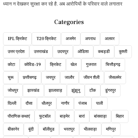
ध्यान न देखकर सुरक्षा कर रहे है. अब आरोपियों के परिवार वाले लगातार
Categories
IPL क्रिकेट
T20 क्रिकेट
अजमेर
अपराध
अलवर
उत्तर प्रदेश
उत्तराखंड
उदयपुर
ओडिशा
कबड्डी
कुश्ती
कोटा
कोविड-19
क्रिकेट
खेल
गुजरात
चित्तौड़गढ़
चुरू
छत्तीसगढ़
जयपुर
जालौर
जीवन शैली
जैसलमेर
जोधपुर
झारखंड
झालावाड़
झुंझुनू
टोंक
डूंगरपुर
दिल्ली
दौसा
धौलपुर
नागौर
पंजाब
पाली
पौराणिक कथाएं
फुटबॉल
बाड़मेर
बारां
बांसवाड़ा
बिहार
बीकानेर
बूंदी
बॉलीवुड
भरतपुर
भीलवाड़ा
मणिपुर