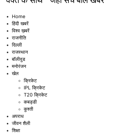
"वक्त के साथ " जहाँ सच बोले खबरें"
Home
हिंदी खबरें
विश्व ख़बरें
राजनीति
दिल्ली
राजस्थान
बॉलीवुड
मनोरंजन
खेल
क्रिकेट
IPL क्रिकेट
T20 क्रिकेट
कबड्डी
कुश्ती
अपराध
जीवन शैली
शिक्षा