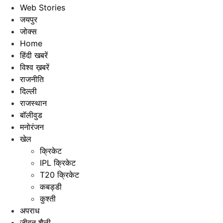
Web Stories
जयपुर
जोक्स
Home
हिंदी खबरें
विश्व ख़बरें
राजनीति
दिल्ली
राजस्थान
बॉलीवुड
मनोरंजन
खेल
क्रिकेट
IPL क्रिकेट
T20 क्रिकेट
कबड्डी
कुश्ती
अपराध
जीवन शैली