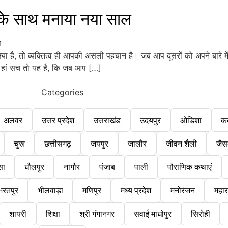
 साथ मनाया नया साल
 है, तो व्यक्तित्व ही आपकी असली पहचान है। जब आप दूसरों को अपने बारे में
 जी हां सच तो यह है, कि जब आप […]
Categories
अलवर
उत्तर प्रदेश
उत्तराखंड
उदयपुर
ओडिशा
क
चुरू
छत्तीसगढ़
जयपुर
जालौर
जीवन शैली
जैस
सा
धौलपुर
नागौर
पंजाब
पाली
पौराणिक कथाएं
भरतपुर
भीलवाड़ा
मणिपुर
मध्य प्रदेश
मनोरंजन
महारा
शायरी
शिक्षा
श्री गंगानगर
सवाई माधोपुर
सिरोही