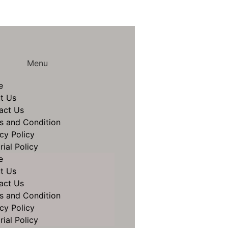
Menu
e
t Us
act Us
s and Condition
cy Policy
rial Policy
e
t Us
act Us
s and Condition
cy Policy
rial Policy