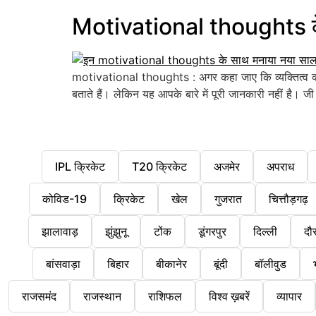
Motivational thoughts के
motivational thoughts : अगर कहा जाए कि व्यक्तित्व क्या
बताते हैं। लेकिन यह आपके बारे में पूरी जानकारी नहीं है।
IPL क्रिकेट
T20 क्रिकेट
अजमेर
अपराध
कोविड-19
क्रिकेट
खेल
गुजरात
चित्तौड़गढ़
झालावाड़
झुंझुनू
टोंक
डूंगरपुर
दिल्ली
दौ
बांसवाड़ा
बिहार
बीकानेर
बूंदी
बॉलीवुड
राजसमंद
राजस्थान
राशिफल
विश्व ख़बरें
व्यापार