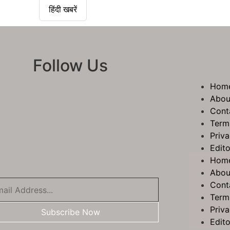
हिंदी खबरें
Follow Us
Hom
Abou
Cont
Term
Priva
Edito
Hom
Abou
Cont
Term
Priva
Subscribe Now
Edito