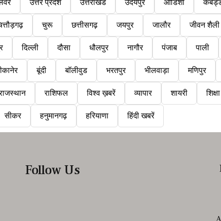
लवर
उत्तर प्रदेश
उत्तराखंड
उदयपुर
ओडिशा
कबड्
ित्तौड़गढ़
चुरू
छत्तीसगढ़
जयपुर
जालौर
जीवन शैली
ुर
दिल्ली
दौसा
धौलपुर
नागौर
पंजाब
पाली
ीकानेर
बूंदी
बॉलीवुड
भरतपुर
भीलवाड़ा
मणिपुर
राजस्थान
राशिफल
विश्व ख़बरें
व्यापार
शायरी
शिक्षा
सीकर
हनुमानगढ़
हरियाणा
हिंदी खबरें
Follow Us
A