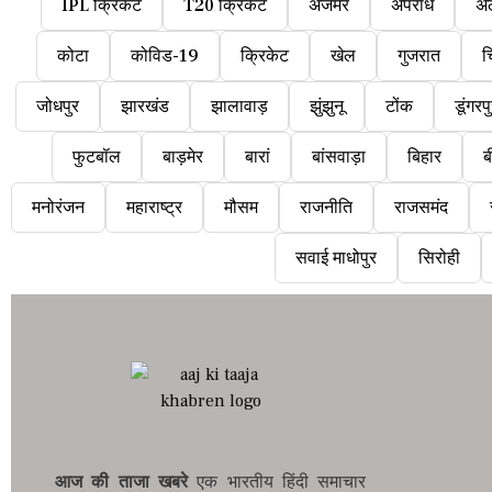
IPL क्रिकेट
T20 क्रिकेट
अजमेर
अपराध
अ
कोटा
कोविड-19
क्रिकेट
खेल
गुजरात
च
जोधपुर
झारखंड
झालावाड़
झुंझुनू
टोंक
डूंगरप
फुटबॉल
बाड़मेर
बारां
बांसवाड़ा
बिहार
ब
मनोरंजन
महाराष्ट्र
मौसम
राजनीति
राजसमंद
सवाई माधोपुर
सिरोही
आज की ताजा खबरे
एक भारतीय हिंदी समाचार