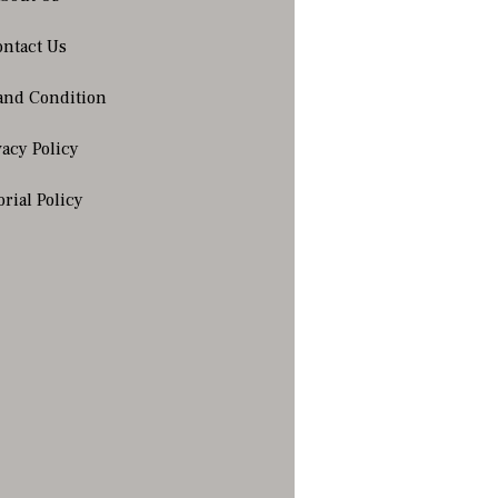
ntact Us
and Condition
vacy Policy
orial Policy