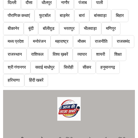
दिल्ली
दौसा
धौलपुर
नागौर
पंजाब
पाली
पौराणिक कथाएं
फुटबॉल
बाड़मेर
बारां
बांसवाड़ा
बिहार
बीकानेर
बूंदी
बॉलीवुड
भरतपुर
भीलवाड़ा
मणिपुर
मध्य प्रदेश
मनोरंजन
महाराष्ट्र
मौसम
राजनीति
राजसमंद
राजस्थान
राशिफल
विश्व ख़बरें
व्यापार
शायरी
शिक्षा
श्री गंगानगर
सवाई माधोपुर
सिरोही
सीकर
हनुमानगढ़
हरियाणा
हिंदी खबरें