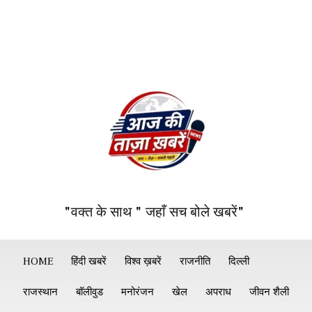
"वक्त के साथ " जहाँ सच बोले खबरें"
HOME
हिंदी खबरें
विश्व ख़बरें
राजनीति
दिल्ली
राजस्थान
बॉलीवुड
मनोरंजन
खेल
अपराध
जीवन शैली