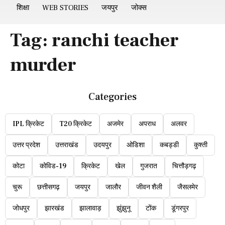
शिक्षा
WEB STORIES
जयपुर
जोक्स
Tag:
ranchi teacher
murder
Categories
IPL क्रिकेट
T20 क्रिकेट
अजमेर
अपराध
अलवर
उत्तर प्रदेश
उत्तराखंड
उदयपुर
ओडिशा
कबड्डी
कुश्ती
कोटा
कोविड-19
क्रिकेट
खेल
गुजरात
चित्तौड़गढ़
चुरू
छत्तीसगढ़
जयपुर
जालौर
जीवन शैली
जैसलमेर
जोधपुर
झारखंड
झालावाड़
झुंझुनू
टोंक
डूंगरपुर