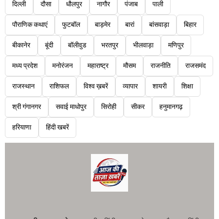
दिल्ली
दौसा
धौलपुर
नागौर
पंजाब
पाली
पौराणिक कथाएं
फुटबॉल
बाड़मेर
बारां
बांसवाड़ा
बिहार
बीकानेर
बूंदी
बॉलीवुड
भरतपुर
भीलवाड़ा
मणिपुर
मध्य प्रदेश
मनोरंजन
महाराष्ट्र
मौसम
राजनीति
राजसमंद
राजस्थान
राशिफल
विश्व ख़बरें
व्यापार
शायरी
शिक्षा
श्री गंगानगर
सवाई माधोपुर
सिरोही
सीकर
हनुमानगढ़
हरियाणा
हिंदी खबरें