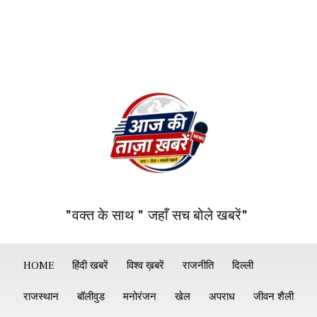
"वक्त के साथ " जहाँ सच बोले खबरें"
HOME
हिंदी खबरें
विश्व ख़बरें
राजनीति
दिल्ली
राजस्थान
बॉलीवुड
मनोरंजन
खेल
अपराध
जीवन शैली