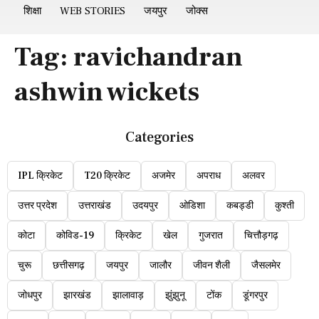
शिक्षा
WEB STORIES
जयपुर
जोक्स
Tag:
ravichandran
ashwin wickets
Categories
IPL क्रिकेट
T20 क्रिकेट
अजमेर
अपराध
अलवर
उत्तर प्रदेश
उत्तराखंड
उदयपुर
ओडिशा
कबड्डी
कुश्ती
कोटा
कोविड-19
क्रिकेट
खेल
गुजरात
चित्तौड़गढ़
चुरू
छत्तीसगढ़
जयपुर
जालौर
जीवन शैली
जैसलमेर
जोधपुर
झारखंड
झालावाड़
झुंझुनू
टोंक
डूंगरपुर