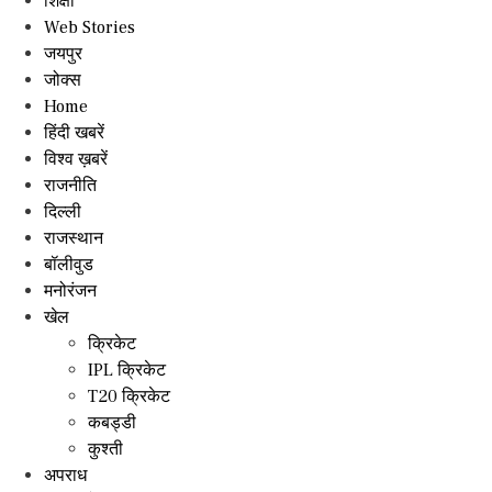
शिक्षा
Web Stories
जयपुर
जोक्स
Home
हिंदी खबरें
विश्व ख़बरें
राजनीति
दिल्ली
राजस्थान
बॉलीवुड
मनोरंजन
खेल
क्रिकेट
IPL क्रिकेट
T20 क्रिकेट
कबड्डी
कुश्ती
अपराध