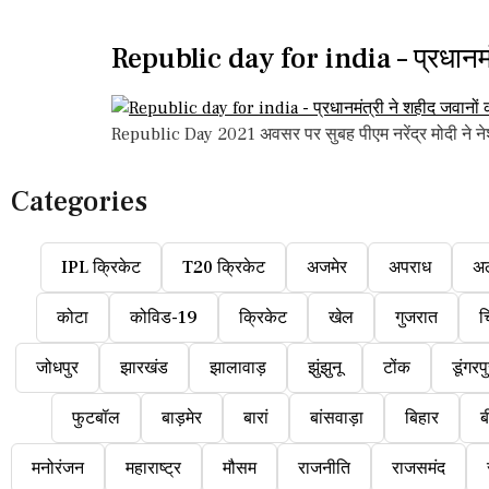
Republic day for india – प्रधानमंत्
Republic Day 2021 अवसर पर सुबह पीएम नरेंद्र मोदी ने नेशन
Categories
IPL क्रिकेट
T20 क्रिकेट
अजमेर
अपराध
अ
कोटा
कोविड-19
क्रिकेट
खेल
गुजरात
च
जोधपुर
झारखंड
झालावाड़
झुंझुनू
टोंक
डूंगरप
फुटबॉल
बाड़मेर
बारां
बांसवाड़ा
बिहार
ब
मनोरंजन
महाराष्ट्र
मौसम
राजनीति
राजसमंद