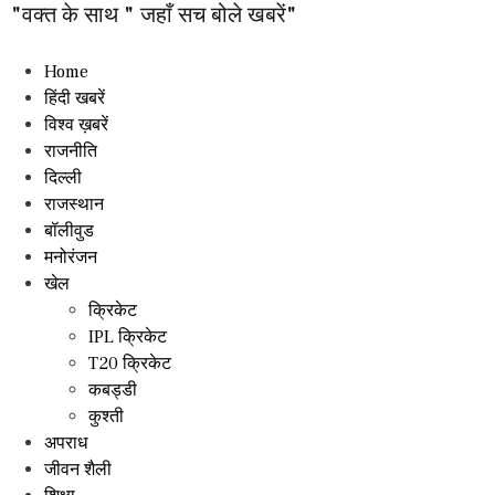
"वक्त के साथ " जहाँ सच बोले खबरें"
Home
हिंदी खबरें
विश्व ख़बरें
राजनीति
दिल्ली
राजस्थान
बॉलीवुड
मनोरंजन
खेल
क्रिकेट
IPL क्रिकेट
T20 क्रिकेट
कबड्डी
कुश्ती
अपराध
जीवन शैली