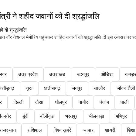
री ने शहीद जवानों को दी श्रद्धांजलि
 वॉर नेशनल मेमोरिय पहुंचकर शाहिद जवानों को श्रद्धांजलि दी इस अवसर पर रक्षा
लवर
उत्तर प्रदेश
उत्तराखंड
उदयपुर
ओडिशा
कबड्
ित्तौड़गढ़
चुरू
छत्तीसगढ़
जयपुर
जालौर
जीवन शैली
ुर
दिल्ली
दौसा
धौलपुर
नागौर
पंजाब
पाली
ीकानेर
बूंदी
बॉलीवुड
भरतपुर
भीलवाड़ा
मणिपुर
राजस्थान
राशिफल
विश्व ख़बरें
व्यापार
शायरी
शिक्षा