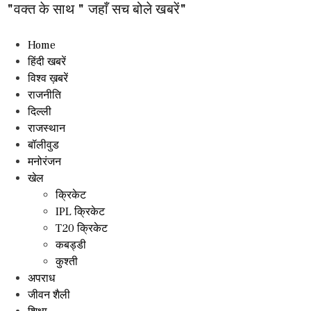
"वक्त के साथ " जहाँ सच बोले खबरें"
Home
हिंदी खबरें
विश्व ख़बरें
राजनीति
दिल्ली
राजस्थान
बॉलीवुड
मनोरंजन
खेल
क्रिकेट
IPL क्रिकेट
T20 क्रिकेट
कबड्डी
कुश्ती
अपराध
जीवन शैली