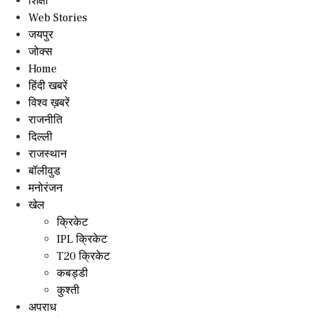
शिक्षा
Web Stories
जयपुर
जोक्स
Home
हिंदी खबरें
विश्व ख़बरें
राजनीति
दिल्ली
राजस्थान
बॉलीवुड
मनोरंजन
खेल
क्रिकेट
IPL क्रिकेट
T20 क्रिकेट
कबड्डी
कुश्ती
अपराध