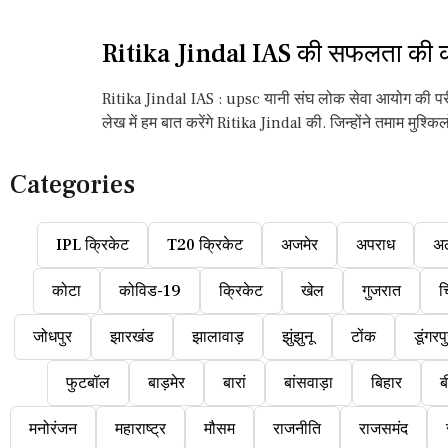
Ritika Jindal IAS की सफलता की 
Ritika Jindal IAS : upsc यानी संघ लोक सेवा आयोग की परीक्
लेख में हम बात करेंगे Ritika Jindal की. जिन्होंने तमाम मुश्क
Categories
IPL क्रिकेट
T20 क्रिकेट
अजमेर
अपराध
अ
कोटा
कोविड-19
क्रिकेट
खेल
गुजरात
च
जोधपुर
झारखंड
झालावाड़
झुंझुनू
टोंक
डूंगरप
फुटबॉल
बाड़मेर
बारां
बांसवाड़ा
बिहार
ब
मनोरंजन
महाराष्ट्र
मौसम
राजनीति
राजसमंद