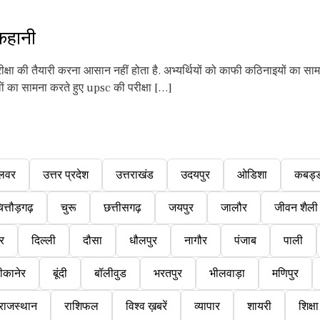
कहानी
षा की तैयारी करना आसान नहीं होता है. अभ्यर्थियों को काफी कठिनाइयों का साम
िलों का सामना करते हुए upsc की परीक्षा […]
लवर
उत्तर प्रदेश
उत्तराखंड
उदयपुर
ओडिशा
कबड्
ित्तौड़गढ़
चुरू
छत्तीसगढ़
जयपुर
जालौर
जीवन शैली
ुर
दिल्ली
दौसा
धौलपुर
नागौर
पंजाब
पाली
ीकानेर
बूंदी
बॉलीवुड
भरतपुर
भीलवाड़ा
मणिपुर
राजस्थान
राशिफल
विश्व ख़बरें
व्यापार
शायरी
शिक्षा