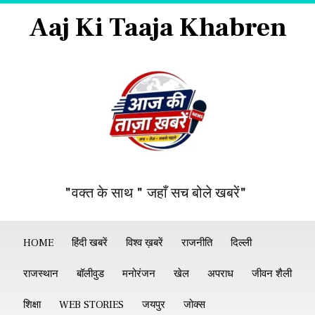
Aaj Ki Taaja Khabren
"वक्त के साथ " जहाँ सच बोले खबरें"
HOME
हिंदी खबरें
विश्व ख़बरें
राजनीति
दिल्ली
राजस्थान
बॉलीवुड
मनोरंजन
खेल
अपराध
जीवन शैली
शिक्षा
WEB STORIES
जयपुर
जोक्स