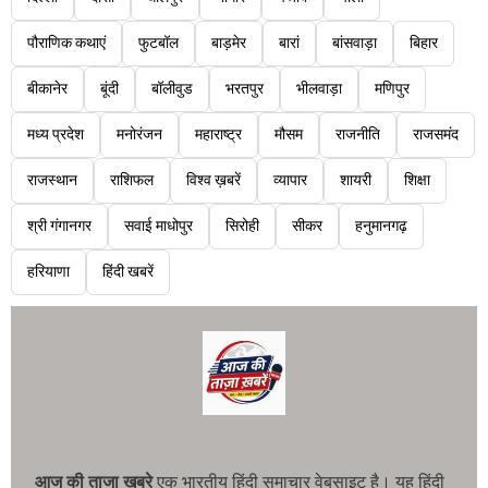
पौराणिक कथाएं
फुटबॉल
बाड़मेर
बारां
बांसवाड़ा
बिहार
बीकानेर
बूंदी
बॉलीवुड
भरतपुर
भीलवाड़ा
मणिपुर
मध्य प्रदेश
मनोरंजन
महाराष्ट्र
मौसम
राजनीति
राजसमंद
राजस्थान
राशिफल
विश्व ख़बरें
व्यापार
शायरी
शिक्षा
श्री गंगानगर
सवाई माधोपुर
सिरोही
सीकर
हनुमानगढ़
हरियाणा
हिंदी खबरें
आज की ताजा खबरे
एक भारतीय हिंदी समाचार वेबसाइट है। यह हिंदी