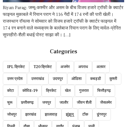
Riyan Parag: जम्मू-कश्मीर और असम के बीच विजय हजारे ट्रॉफी के क्वार्टर
फाइनल मुकाबले में रियान पराग ने 116 गेंदों में 174 रनों की पारी खेली।
राजस्थान रॉयल्स ने सोमवार को विजय हजारे ट्रॉफी के क्वार्टर फाइनल में
174 रन बनाने वाले मध्यक्रम के बल्लेबाज रियान पराग के लिए मार्वल-प्रेरित
सुपरहीरो-शैली बधाई पोस्ट साझा की। […]
Categories
IPL क्रिकेट
T20 क्रिकेट
अजमेर
अपराध
अलवर
उत्तर प्रदेश
उत्तराखंड
उदयपुर
ओडिशा
कबड्डी
कुश्ती
कोटा
कोविड-19
क्रिकेट
खेल
गुजरात
चित्तौड़गढ़
चुरू
छत्तीसगढ़
जयपुर
जालौर
जीवन शैली
जैसलमेर
जोधपुर
झारखंड
झालावाड़
झुंझुनू
टोंक
डूंगरपुर
दिल्ली
दौसा
धौलपुर
नागौर
पंजाब
पाली