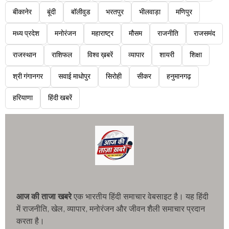
बीकानेर
बूंदी
बॉलीवुड
भरतपुर
भीलवाड़ा
मणिपुर
मध्य प्रदेश
मनोरंजन
महाराष्ट्र
मौसम
राजनीति
राजसमंद
राजस्थान
राशिफल
विश्व ख़बरें
व्यापार
शायरी
शिक्षा
श्री गंगानगर
सवाई माधोपुर
सिरोही
सीकर
हनुमानगढ़
हरियाणा
हिंदी खबरें
आज की ताजा खबरे
एक भारतीय हिंदी समाचार वेबसाइट है। यह हिंदी
में राजनीति, खेल, व्यापार, मनोरंजन और जीवन शैली समाचार प्रदान
करता है।