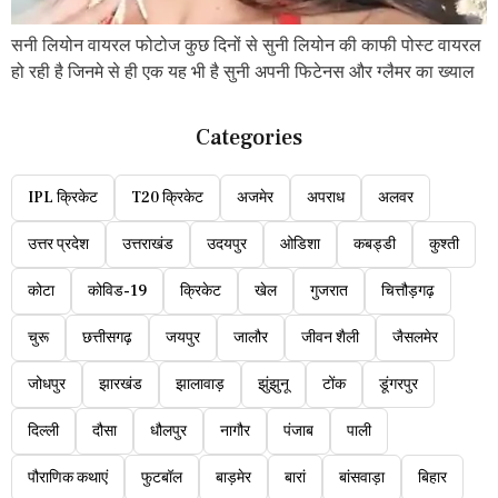
सनी लियोन वायरल फोटोज कुछ दिनों से सुनी लियोन की काफी पोस्ट वायरल
हो रही है जिनमे से ही एक यह भी है सुनी अपनी फिटेनस और ग्लैमर का ख्याल
Categories
IPL क्रिकेट
T20 क्रिकेट
अजमेर
अपराध
अलवर
उत्तर प्रदेश
उत्तराखंड
उदयपुर
ओडिशा
कबड्डी
कुश्ती
कोटा
कोविड-19
क्रिकेट
खेल
गुजरात
चित्तौड़गढ़
चुरू
छत्तीसगढ़
जयपुर
जालौर
जीवन शैली
जैसलमेर
जोधपुर
झारखंड
झालावाड़
झुंझुनू
टोंक
डूंगरपुर
दिल्ली
दौसा
धौलपुर
नागौर
पंजाब
पाली
पौराणिक कथाएं
फुटबॉल
बाड़मेर
बारां
बांसवाड़ा
बिहार