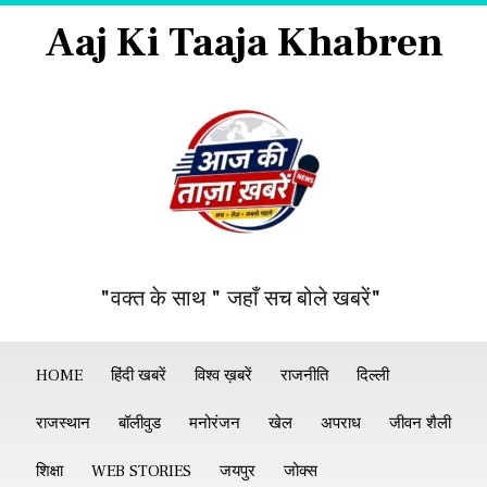
Aaj Ki Taaja Khabren
"वक्त के साथ " जहाँ सच बोले खबरें"
HOME
हिंदी खबरें
विश्व ख़बरें
राजनीति
दिल्ली
राजस्थान
बॉलीवुड
मनोरंजन
खेल
अपराध
जीवन शैली
शिक्षा
WEB STORIES
जयपुर
जोक्स