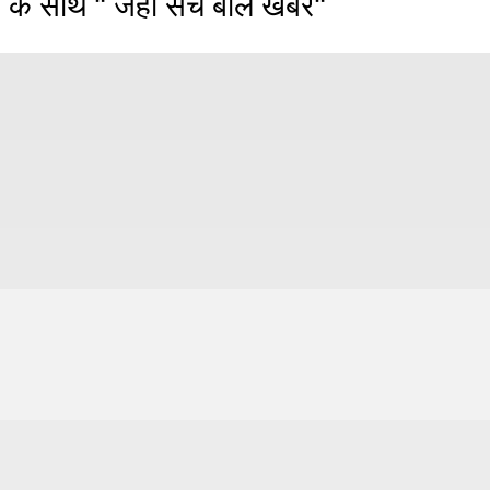
 के साथ " जहाँ सच बोले खबरें"