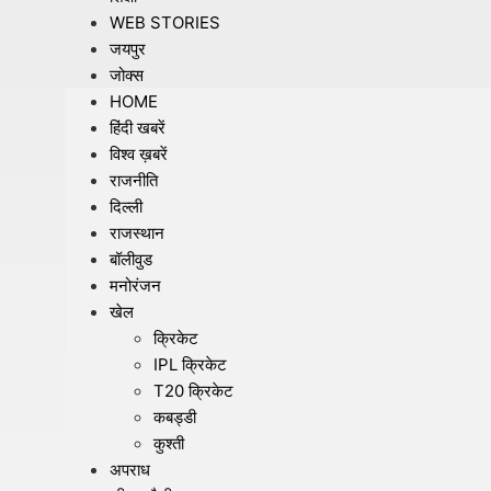
WEB STORIES
जयपुर
जोक्स
HOME
हिंदी खबरें
विश्व ख़बरें
राजनीति
दिल्ली
राजस्थान
बॉलीवुड
मनोरंजन
खेल
क्रिकेट
IPL क्रिकेट
T20 क्रिकेट
कबड्डी
कुश्ती
अपराध