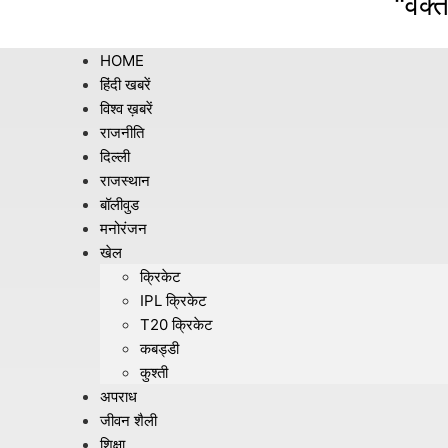
"वक्त
HOME
हिंदी खबरें
विश्व ख़बरें
राजनीति
दिल्ली
राजस्थान
बॉलीवुड
मनोरंजन
खेल
क्रिकेट
IPL क्रिकेट
T20 क्रिकेट
कबड्डी
कुश्ती
अपराध
जीवन शैली
शिक्षा