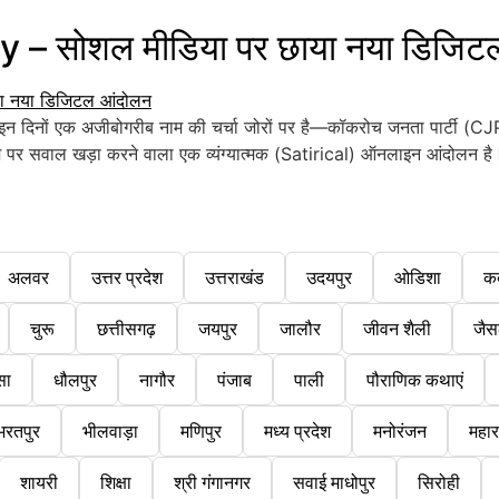
– सोशल मीडिया पर छाया नया डिजिट
दिनों एक अजीबोगरीब नाम की चर्चा जोरों पर है—कॉकरोच जनता पार्टी (CJP)।
म पर सवाल खड़ा करने वाला एक व्यंग्यात्मक (Satirical) ऑनलाइन आंदोलन ह
अलवर
उत्तर प्रदेश
उत्तराखंड
उदयपुर
ओडिशा
क
चुरू
छत्तीसगढ़
जयपुर
जालौर
जीवन शैली
जैस
सा
धौलपुर
नागौर
पंजाब
पाली
पौराणिक कथाएं
भरतपुर
भीलवाड़ा
मणिपुर
मध्य प्रदेश
मनोरंजन
महारा
शायरी
शिक्षा
श्री गंगानगर
सवाई माधोपुर
सिरोही