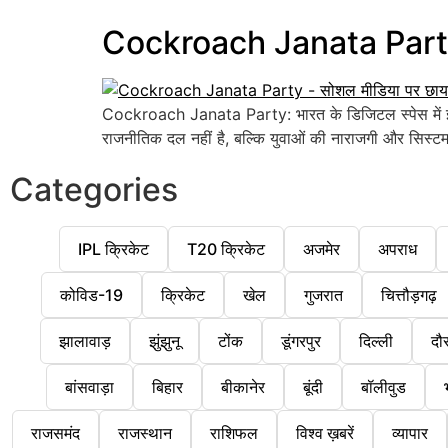
Cockroach Janata Party 
Cockroach Janata Party: भारत के डिजिटल स्पेस में इन 
राजनीतिक दल नहीं है, बल्कि युवाओं की नाराजगी और सिस्ट
Categories
IPL क्रिकेट
T20 क्रिकेट
अजमेर
अपराध
कोविड-19
क्रिकेट
खेल
गुजरात
चित्तौड़गढ़
झालावाड़
झुंझुनू
टोंक
डूंगरपुर
दिल्ली
दौ
बांसवाड़ा
बिहार
बीकानेर
बूंदी
बॉलीवुड
राजसमंद
राजस्थान
राशिफल
विश्व ख़बरें
व्यापार