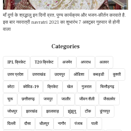
माँ दुर्गा के श्रद्धालु इन दिनों व्रत, पुण्य कार्यक्रम और भजन-कीर्तन करवाते है.
इस बार नवरात्री navratri 2021 का शुभारंभ 7 अक्टूबर गुरुवार से होनी
वाला
Categories
IPL क्रिकेट
T20 क्रिकेट
अजमेर
अपराध
अलवर
उत्तर प्रदेश
उत्तराखंड
उदयपुर
ओडिशा
कबड्डी
कुश्ती
कोटा
कोविड-19
क्रिकेट
खेल
गुजरात
चित्तौड़गढ़
चुरू
छत्तीसगढ़
जयपुर
जालौर
जीवन शैली
जैसलमेर
जोधपुर
झारखंड
झालावाड़
झुंझुनू
टोंक
डूंगरपुर
दिल्ली
दौसा
धौलपुर
नागौर
पंजाब
पाली