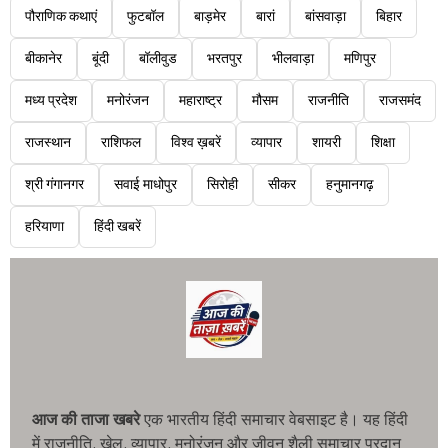
पौराणिक कथाएं
फुटबॉल
बाड़मेर
बारां
बांसवाड़ा
बिहार
बीकानेर
बूंदी
बॉलीवुड
भरतपुर
भीलवाड़ा
मणिपुर
मध्य प्रदेश
मनोरंजन
महाराष्ट्र
मौसम
राजनीति
राजसमंद
राजस्थान
राशिफल
विश्व ख़बरें
व्यापार
शायरी
शिक्षा
श्री गंगानगर
सवाई माधोपुर
सिरोही
सीकर
हनुमानगढ़
हरियाणा
हिंदी खबरें
आज की ताजा खबरे
एक भारतीय हिंदी समाचार वेबसाइट है। यह हिंदी
में राजनीति, खेल, व्यापार, मनोरंजन और जीवन शैली समाचार प्रदान