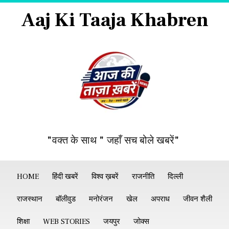
Aaj Ki Taaja Khabren
"वक्त के साथ " जहाँ सच बोले खबरें"
HOME
हिंदी खबरें
विश्व ख़बरें
राजनीति
दिल्ली
राजस्थान
बॉलीवुड
मनोरंजन
खेल
अपराध
जीवन शैली
शिक्षा
WEB STORIES
जयपुर
जोक्स