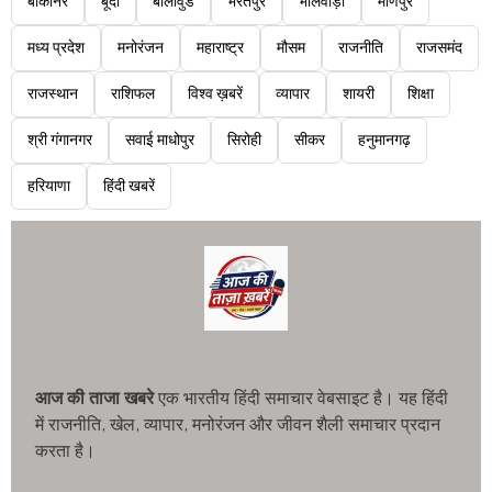
बीकानेर
बूंदी
बॉलीवुड
भरतपुर
भीलवाड़ा
मणिपुर
मध्य प्रदेश
मनोरंजन
महाराष्ट्र
मौसम
राजनीति
राजसमंद
राजस्थान
राशिफल
विश्व ख़बरें
व्यापार
शायरी
शिक्षा
श्री गंगानगर
सवाई माधोपुर
सिरोही
सीकर
हनुमानगढ़
हरियाणा
हिंदी खबरें
आज की ताजा खबरे
एक भारतीय हिंदी समाचार वेबसाइट है। यह हिंदी
में राजनीति, खेल, व्यापार, मनोरंजन और जीवन शैली समाचार प्रदान
करता है।