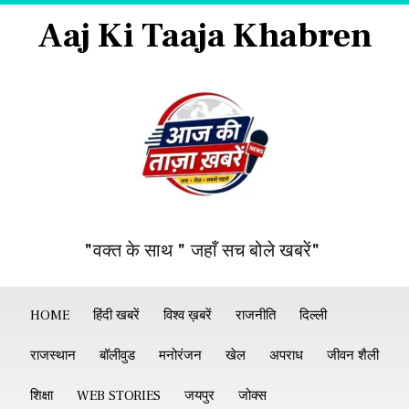
Aaj Ki Taaja Khabren
"वक्त के साथ " जहाँ सच बोले खबरें"
HOME
हिंदी खबरें
विश्व ख़बरें
राजनीति
दिल्ली
राजस्थान
बॉलीवुड
मनोरंजन
खेल
अपराध
जीवन शैली
शिक्षा
WEB STORIES
जयपुर
जोक्स