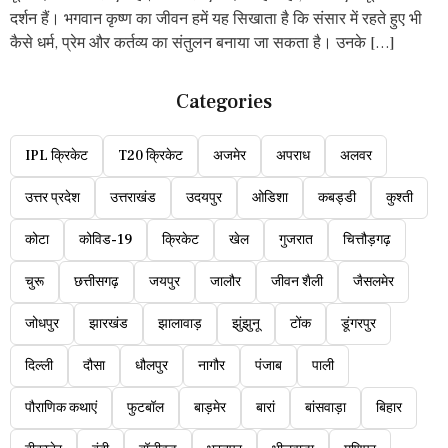
दर्शन हैं। भगवान कृष्ण का जीवन हमें यह सिखाता है कि संसार में रहते हुए भी
कैसे धर्म, प्रेम और कर्तव्य का संतुलन बनाया जा सकता है। उनके […]
Categories
IPL क्रिकेट
T20 क्रिकेट
अजमेर
अपराध
अलवर
उत्तर प्रदेश
उत्तराखंड
उदयपुर
ओडिशा
कबड्डी
कुश्ती
कोटा
कोविड-19
क्रिकेट
खेल
गुजरात
चित्तौड़गढ़
चुरू
छत्तीसगढ़
जयपुर
जालौर
जीवन शैली
जैसलमेर
जोधपुर
झारखंड
झालावाड़
झुंझुनू
टोंक
डूंगरपुर
दिल्ली
दौसा
धौलपुर
नागौर
पंजाब
पाली
पौराणिक कथाएं
फुटबॉल
बाड़मेर
बारां
बांसवाड़ा
बिहार