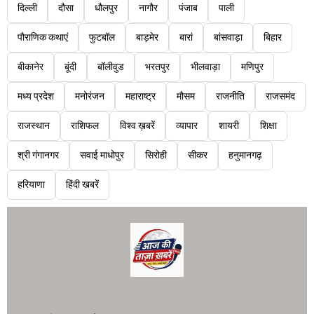
दिल्ली
दौसा
धौलपुर
नागौर
पंजाब
पाली
पौराणिक कथाएं
फुटबॉल
बाड़मेर
बारां
बांसवाड़ा
बिहार
बीकानेर
बूंदी
बॉलीवुड
भरतपुर
भीलवाड़ा
मणिपुर
मध्य प्रदेश
मनोरंजन
महाराष्ट्र
मौसम
राजनीति
राजसमंद
राजस्थान
राशिफल
विश्व ख़बरें
व्यापार
शायरी
शिक्षा
श्री गंगानगर
सवाई माधोपुर
सिरोही
सीकर
हनुमानगढ़
हरियाणा
हिंदी खबरें