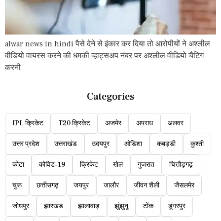
alwar news in hindi पैसे देने से इंकार कर दिया तो आरोपीयों ने अश्लील
वीडियो वायरस करने की धमकी व्हाट्सअप नंबर पर अश्लील वीडियो चैटिंग
करनी
Categories
IPL क्रिकेट
T20 क्रिकेट
अजमेर
अपराध
अलवर
उत्तर प्रदेश
उत्तराखंड
उदयपुर
ओडिशा
कबड्डी
कुश्ती
कोटा
कोविड-19
क्रिकेट
खेल
गुजरात
चित्तौड़गढ़
चुरू
छत्तीसगढ़
जयपुर
जालौर
जीवन शैली
जैसलमेर
जोधपुर
झारखंड
झालावाड़
झुंझुनू
टोंक
डूंगरपुर