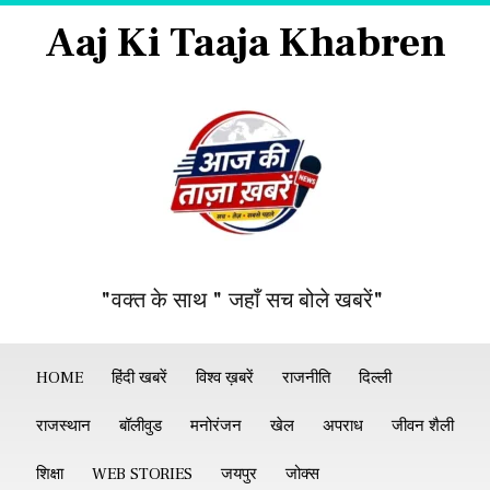
Aaj Ki Taaja Khabren
"वक्त के साथ " जहाँ सच बोले खबरें"
HOME
हिंदी खबरें
विश्व ख़बरें
राजनीति
दिल्ली
राजस्थान
बॉलीवुड
मनोरंजन
खेल
अपराध
जीवन शैली
शिक्षा
WEB STORIES
जयपुर
जोक्स