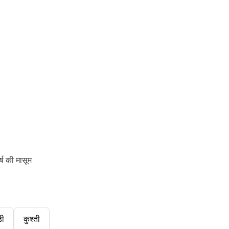
्ष की मासूम
डी
कुश्ती