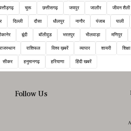
ित्तौड़गढ़
चुरू
छत्तीसगढ़
जयपुर
जालौर
जीवन शैली
ुर
दिल्ली
दौसा
धौलपुर
नागौर
पंजाब
पाली
ीकानेर
बूंदी
बॉलीवुड
भरतपुर
भीलवाड़ा
मणिपुर
राजस्थान
राशिफल
विश्व ख़बरें
व्यापार
शायरी
शिक्षा
सीकर
हनुमानगढ़
हरियाणा
हिंदी खबरें
Follow Us
A