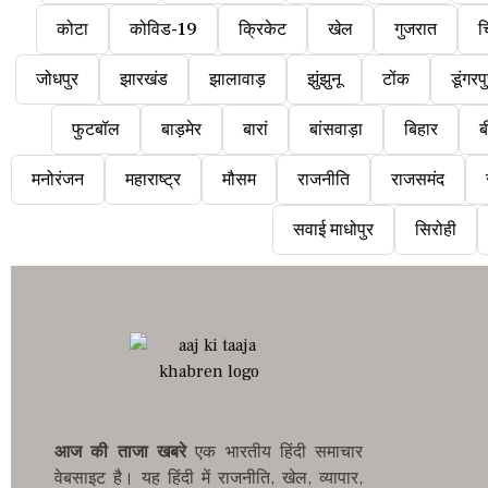
कोटा
कोविड-19
क्रिकेट
खेल
गुजरात
च
जोधपुर
झारखंड
झालावाड़
झुंझुनू
टोंक
डूंगरप
फुटबॉल
बाड़मेर
बारां
बांसवाड़ा
बिहार
ब
मनोरंजन
महाराष्ट्र
मौसम
राजनीति
राजसमंद
सवाई माधोपुर
सिरोही
आज की ताजा खबरे
एक भारतीय हिंदी समाचार
वेबसाइट है। यह हिंदी में राजनीति, खेल, व्यापार,