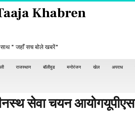
 Taaja Khabren
 साथ " जहाँ सच बोले खबरें"
्ली
राजस्थान
बॉलीवुड
मनोरंजन
खेल
अपराध
अधीनस्थ सेवा चयन आयोगयूपी