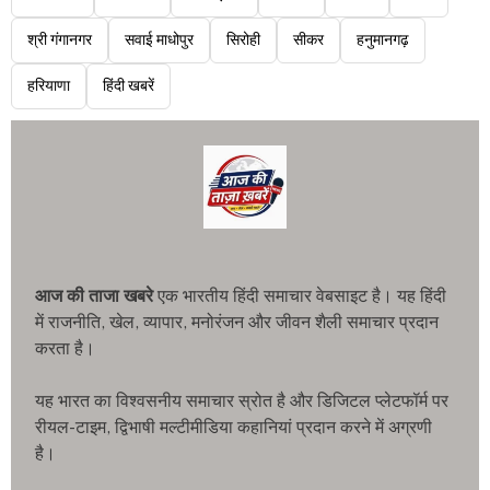
श्री गंगानगर
सवाई माधोपुर
सिरोही
सीकर
हनुमानगढ़
हरियाणा
हिंदी खबरें
आज की ताजा खबरे
एक भारतीय हिंदी समाचार वेबसाइट है। यह हिंदी
में राजनीति, खेल, व्यापार, मनोरंजन और जीवन शैली समाचार प्रदान
करता है।
यह भारत का विश्वसनीय समाचार स्रोत है और डिजिटल प्लेटफॉर्म पर
रीयल-टाइम, द्विभाषी मल्टीमीडिया कहानियां प्रदान करने में अग्रणी
है।