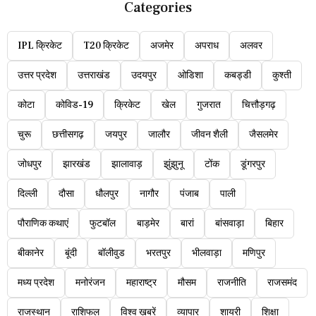
Categories
IPL क्रिकेट
T20 क्रिकेट
अजमेर
अपराध
अलवर
उत्तर प्रदेश
उत्तराखंड
उदयपुर
ओडिशा
कबड्डी
कुश्ती
कोटा
कोविड-19
क्रिकेट
खेल
गुजरात
चित्तौड़गढ़
चुरू
छत्तीसगढ़
जयपुर
जालौर
जीवन शैली
जैसलमेर
जोधपुर
झारखंड
झालावाड़
झुंझुनू
टोंक
डूंगरपुर
दिल्ली
दौसा
धौलपुर
नागौर
पंजाब
पाली
पौराणिक कथाएं
फुटबॉल
बाड़मेर
बारां
बांसवाड़ा
बिहार
बीकानेर
बूंदी
बॉलीवुड
भरतपुर
भीलवाड़ा
मणिपुर
मध्य प्रदेश
मनोरंजन
महाराष्ट्र
मौसम
राजनीति
राजसमंद
राजस्थान
राशिफल
विश्व ख़बरें
व्यापार
शायरी
शिक्षा