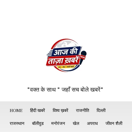
"वक्त के साथ " जहाँ सच बोले खबरें"
HOME
हिंदी खबरें
विश्व ख़बरें
राजनीति
दिल्ली
राजस्थान
बॉलीवुड
मनोरंजन
खेल
अपराध
जीवन शैली