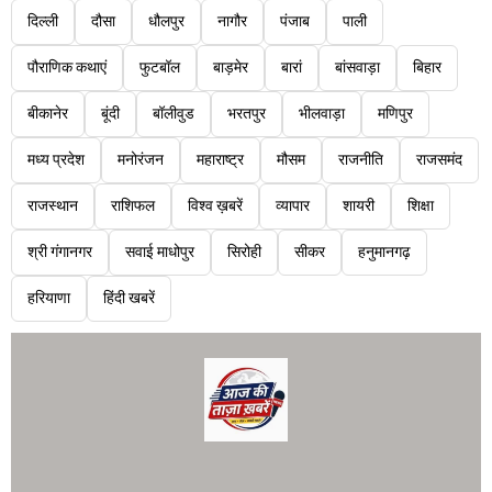
दिल्ली
दौसा
धौलपुर
नागौर
पंजाब
पाली
पौराणिक कथाएं
फुटबॉल
बाड़मेर
बारां
बांसवाड़ा
बिहार
बीकानेर
बूंदी
बॉलीवुड
भरतपुर
भीलवाड़ा
मणिपुर
मध्य प्रदेश
मनोरंजन
महाराष्ट्र
मौसम
राजनीति
राजसमंद
राजस्थान
राशिफल
विश्व ख़बरें
व्यापार
शायरी
शिक्षा
श्री गंगानगर
सवाई माधोपुर
सिरोही
सीकर
हनुमानगढ़
हरियाणा
हिंदी खबरें