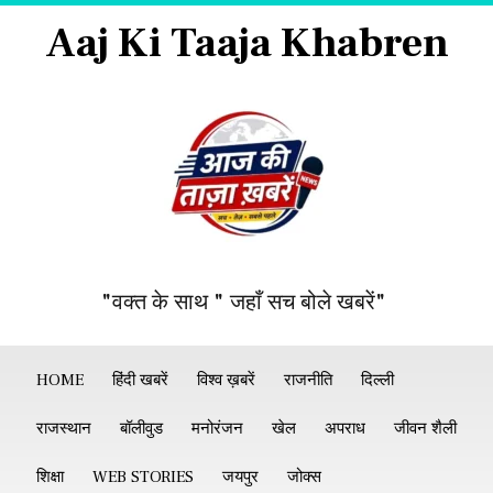
Aaj Ki Taaja Khabren
"वक्त के साथ " जहाँ सच बोले खबरें"
HOME
हिंदी खबरें
विश्व ख़बरें
राजनीति
दिल्ली
राजस्थान
बॉलीवुड
मनोरंजन
खेल
अपराध
जीवन शैली
शिक्षा
WEB STORIES
जयपुर
जोक्स