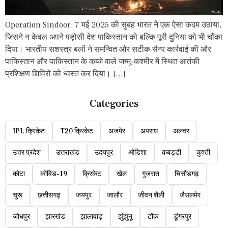
Operation Sindoor: 7 मई 2025 की सुबह भारत ने एक ऐसा कदम उठाया,
जिसने न केवल अपने पड़ोसी देश पाकिस्तान को बल्कि पूरी दुनिया को भी चौंका
दिया। भारतीय सशस्त्र बलों ने समन्वित और सटीक सैन्य कार्रवाई की और
पाकिस्तान और पाकिस्तान के कब्जे वाले जम्मू-कश्मीर में स्थित आतंकी
प्रशिक्षण शिविरों को ध्वस्त कर दिया। […]
Categories
IPL क्रिकेट
T20 क्रिकेट
अजमेर
अपराध
अलवर
उत्तर प्रदेश
उत्तराखंड
उदयपुर
ओडिशा
कबड्डी
कुश्ती
कोटा
कोविड-19
क्रिकेट
खेल
गुजरात
चित्तौड़गढ़
चुरू
छत्तीसगढ़
जयपुर
जालौर
जीवन शैली
जैसलमेर
जोधपुर
झारखंड
झालावाड़
झुंझुनू
टोंक
डूंगरपुर