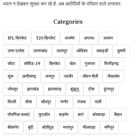
ध्यान न देखकर सुरक्षा कर रहे है. अब आरोपियों के परिवार वाले लगातार
Categories
IPL क्रिकेट
T20 क्रिकेट
अजमेर
अपराध
अलवर
उत्तर प्रदेश
उत्तराखंड
उदयपुर
ओडिशा
कबड्डी
कुश्ती
कोटा
कोविड-19
क्रिकेट
खेल
गुजरात
चित्तौड़गढ़
चुरू
छत्तीसगढ़
जयपुर
जालौर
जीवन शैली
जैसलमेर
जोधपुर
झारखंड
झालावाड़
झुंझुनू
टोंक
डूंगरपुर
दिल्ली
दौसा
धौलपुर
नागौर
पंजाब
पाली
पौराणिक कथाएं
फुटबॉल
बाड़मेर
बारां
बांसवाड़ा
बिहार
बीकानेर
बूंदी
बॉलीवुड
भरतपुर
भीलवाड़ा
मणिपुर