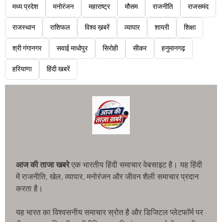
मध्य प्रदेश
मनोरंजन
महाराष्ट्र
मौसम
राजनीति
राजसमंद
राजस्थान
राशिफल
विश्व ख़बरें
व्यापार
शायरी
शिक्षा
श्री गंगानगर
सवाई माधोपुर
सिरोही
सीकर
हनुमानगढ़
हरियाणा
हिंदी खबरें
आज की ताजा खबरे
एक भारतीय हिंदी समाचार वेबसाइट है। यह हिंदी
में राजनीति, खेल, व्यापार, मनोरंजन और जीवन शैली समाचार प्रदान
करता है।
यह भारत का विश्वसनीय समाचार स्रोत है और डिजिटल प्लेटफॉर्म पर