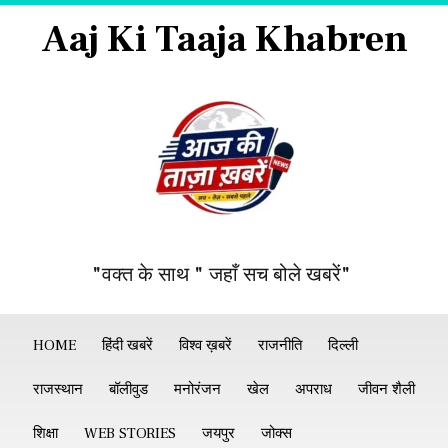
Aaj Ki Taaja Khabren
"वक्त के साथ " जहाँ सच बोले खबरें"
HOME
हिंदी खबरें
विश्व ख़बरें
राजनीति
दिल्ली
राजस्थान
बॉलीवुड
मनोरंजन
खेल
अपराध
जीवन शैली
शिक्षा
WEB STORIES
जयपुर
जोक्स