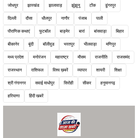
जोधपुर
झारखंड
झालावाड़
झुंझुनू
टोंक
डूंगरपुर
दिल्ली
दौसा
धौलपुर
नागौर
पंजाब
पाली
पौराणिक कथाएं
फुटबॉल
बाड़मेर
बारां
बांसवाड़ा
बिहार
बीकानेर
बूंदी
बॉलीवुड
भरतपुर
भीलवाड़ा
मणिपुर
मध्य प्रदेश
मनोरंजन
महाराष्ट्र
मौसम
राजनीति
राजसमंद
राजस्थान
राशिफल
विश्व ख़बरें
व्यापार
शायरी
शिक्षा
श्री गंगानगर
सवाई माधोपुर
सिरोही
सीकर
हनुमानगढ़
हरियाणा
हिंदी खबरें