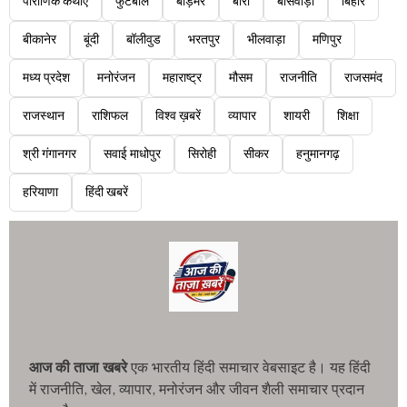
पौराणिक कथाएं
फुटबॉल
बाड़मेर
बारां
बांसवाड़ा
बिहार
बीकानेर
बूंदी
बॉलीवुड
भरतपुर
भीलवाड़ा
मणिपुर
मध्य प्रदेश
मनोरंजन
महाराष्ट्र
मौसम
राजनीति
राजसमंद
राजस्थान
राशिफल
विश्व ख़बरें
व्यापार
शायरी
शिक्षा
श्री गंगानगर
सवाई माधोपुर
सिरोही
सीकर
हनुमानगढ़
हरियाणा
हिंदी खबरें
आज की ताजा खबरे
एक भारतीय हिंदी समाचार वेबसाइट है। यह हिंदी
में राजनीति, खेल, व्यापार, मनोरंजन और जीवन शैली समाचार प्रदान