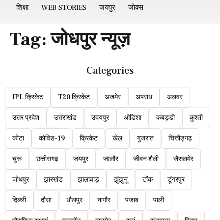
शिक्षा
WEB STORIES
जयपुर
जोक्स
Tag:
जोधपुर न्यूज़
Categories
IPL क्रिकेट
T20 क्रिकेट
अजमेर
अपराध
अलवर
उत्तर प्रदेश
उत्तराखंड
उदयपुर
ओडिशा
कबड्डी
कुश्ती
कोटा
कोविड-19
क्रिकेट
खेल
गुजरात
चित्तौड़गढ़
चुरू
छत्तीसगढ़
जयपुर
जालौर
जीवन शैली
जैसलमेर
जोधपुर
झारखंड
झालावाड़
झुंझुनू
टोंक
डूंगरपुर
दिल्ली
दौसा
धौलपुर
नागौर
पंजाब
पाली