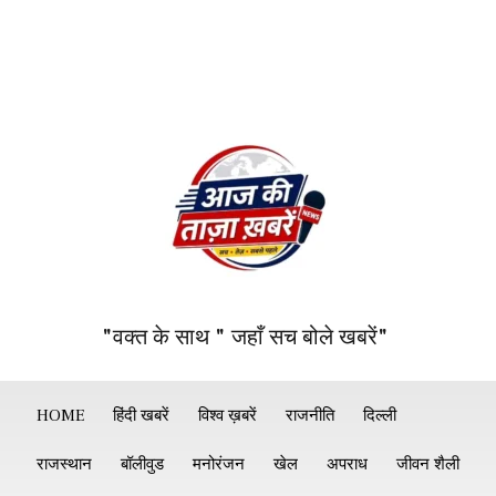
"वक्त के साथ " जहाँ सच बोले खबरें"
HOME
हिंदी खबरें
विश्व ख़बरें
राजनीति
दिल्ली
राजस्थान
बॉलीवुड
मनोरंजन
खेल
अपराध
जीवन शैली