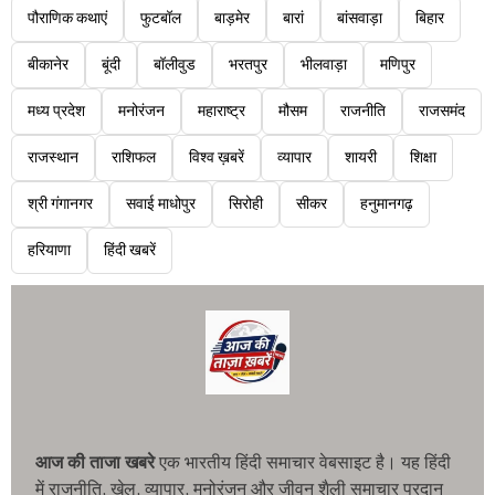
पौराणिक कथाएं
फुटबॉल
बाड़मेर
बारां
बांसवाड़ा
बिहार
बीकानेर
बूंदी
बॉलीवुड
भरतपुर
भीलवाड़ा
मणिपुर
मध्य प्रदेश
मनोरंजन
महाराष्ट्र
मौसम
राजनीति
राजसमंद
राजस्थान
राशिफल
विश्व ख़बरें
व्यापार
शायरी
शिक्षा
श्री गंगानगर
सवाई माधोपुर
सिरोही
सीकर
हनुमानगढ़
हरियाणा
हिंदी खबरें
आज की ताजा खबरे
एक भारतीय हिंदी समाचार वेबसाइट है। यह हिंदी
में राजनीति, खेल, व्यापार, मनोरंजन और जीवन शैली समाचार प्रदान