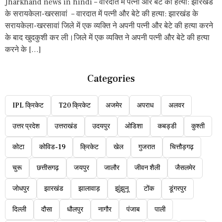
Jharkhand news in hindi – वारदात में पत्नी और बेटे की हत्या: झारखंड
के सरायकेला-खरसावां – वारदात में पत्नी और बेटे की हत्या: झारखंड के
सरायकेला-खरसावां जिले में एक व्यक्ति ने अपनी पत्नी और बेटे की हत्या करने
के बाद खुदकुशी कर ली।जिले में एक व्यक्ति ने अपनी पत्नी और बेटे की हत्या
करने के […]
Categories
IPL क्रिकेट
T20 क्रिकेट
अजमेर
अपराध
अलवर
उत्तर प्रदेश
उत्तराखंड
उदयपुर
ओडिशा
कबड्डी
कुश्ती
कोटा
कोविड-19
क्रिकेट
खेल
गुजरात
चित्तौड़गढ़
चुरू
छत्तीसगढ़
जयपुर
जालौर
जीवन शैली
जैसलमेर
जोधपुर
झारखंड
झालावाड़
झुंझुनू
टोंक
डूंगरपुर
दिल्ली
दौसा
धौलपुर
नागौर
पंजाब
पाली