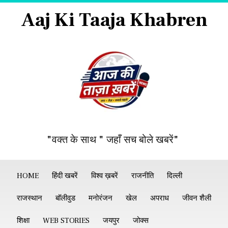
Aaj Ki Taaja Khabren
"वक्त के साथ " जहाँ सच बोले खबरें"
HOME
हिंदी खबरें
विश्व ख़बरें
राजनीति
दिल्ली
राजस्थान
बॉलीवुड
मनोरंजन
खेल
अपराध
जीवन शैली
शिक्षा
WEB STORIES
जयपुर
जोक्स