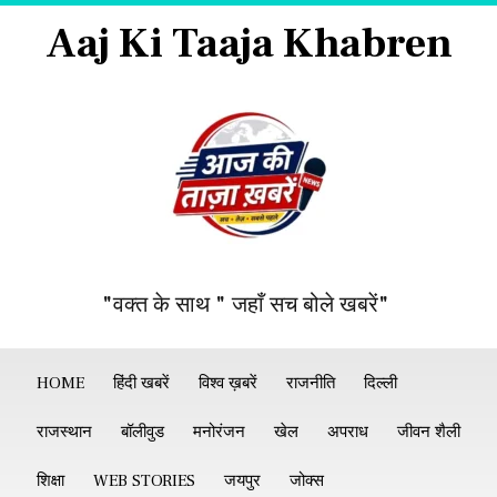
Aaj Ki Taaja Khabren
"वक्त के साथ " जहाँ सच बोले खबरें"
HOME
हिंदी खबरें
विश्व ख़बरें
राजनीति
दिल्ली
राजस्थान
बॉलीवुड
मनोरंजन
खेल
अपराध
जीवन शैली
शिक्षा
WEB STORIES
जयपुर
जोक्स