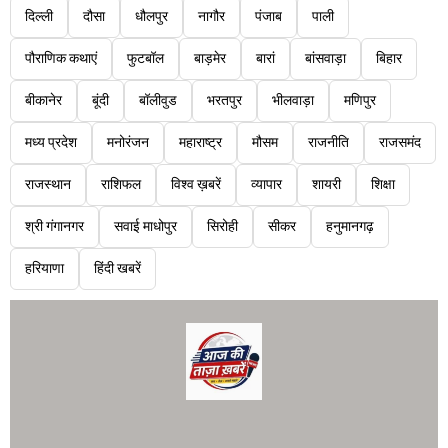
दिल्ली
दौसा
धौलपुर
नागौर
पंजाब
पाली
पौराणिक कथाएं
फुटबॉल
बाड़मेर
बारां
बांसवाड़ा
बिहार
बीकानेर
बूंदी
बॉलीवुड
भरतपुर
भीलवाड़ा
मणिपुर
मध्य प्रदेश
मनोरंजन
महाराष्ट्र
मौसम
राजनीति
राजसमंद
राजस्थान
राशिफल
विश्व ख़बरें
व्यापार
शायरी
शिक्षा
श्री गंगानगर
सवाई माधोपुर
सिरोही
सीकर
हनुमानगढ़
हरियाणा
हिंदी खबरें