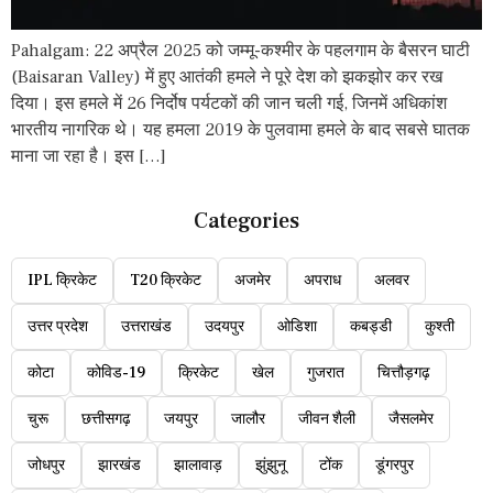
Pahalgam: 22 अप्रैल 2025 को जम्मू-कश्मीर के पहलगाम के बैसरन घाटी
(Baisaran Valley) में हुए आतंकी हमले ने पूरे देश को झकझोर कर रख
दिया। इस हमले में 26 निर्दोष पर्यटकों की जान चली गई, जिनमें अधिकांश
भारतीय नागरिक थे। यह हमला 2019 के पुलवामा हमले के बाद सबसे घातक
माना जा रहा है। इस […]
Categories
IPL क्रिकेट
T20 क्रिकेट
अजमेर
अपराध
अलवर
उत्तर प्रदेश
उत्तराखंड
उदयपुर
ओडिशा
कबड्डी
कुश्ती
कोटा
कोविड-19
क्रिकेट
खेल
गुजरात
चित्तौड़गढ़
चुरू
छत्तीसगढ़
जयपुर
जालौर
जीवन शैली
जैसलमेर
जोधपुर
झारखंड
झालावाड़
झुंझुनू
टोंक
डूंगरपुर