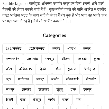
Ranbir kapoor : बॉलीवुड अभिनेता रणबीर कपूर इन दिनों अपनी आने वाली
फिल्मों को लेकर काफी चर्चा में हैं। कुछ महीनो पहले की यानि अप्रेल में रणबीर
कपूर आलिया भट्ट के साथ सदी के बंधन में बंध चुके हैं और आज वह अपने काम
पर पूरा ध्यान दे रहे हैं। वैसे तो रणबीर कपूर को […]
Categories
IPL क्रिकेट
T20 क्रिकेट
अजमेर
अपराध
अलवर
उत्तर प्रदेश
उत्तराखंड
उदयपुर
ओडिशा
कबड्डी
कुश्ती
कोटा
कोविड-19
क्रिकेट
खेल
गुजरात
चित्तौड़गढ़
चुरू
छत्तीसगढ़
जयपुर
जालौर
जीवन शैली
जैसलमेर
जोधपुर
झारखंड
झालावाड़
झुंझुनू
टोंक
डूंगरपुर
दिल्ली
दौसा
धौलपुर
नागौर
पंजाब
पाली