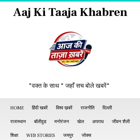
Aaj Ki Taaja Khabren
"वक्त के साथ " जहाँ सच बोले खबरें"
HOME
हिंदी खबरें
विश्व ख़बरें
राजनीति
दिल्ली
राजस्थान
बॉलीवुड
मनोरंजन
खेल
अपराध
जीवन शैली
शिक्षा
WEB STORIES
जयपुर
जोक्स