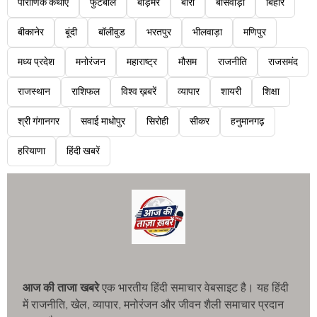
पौराणिक कथाएं
फुटबॉल
बाड़मेर
बारां
बांसवाड़ा
बिहार
बीकानेर
बूंदी
बॉलीवुड
भरतपुर
भीलवाड़ा
मणिपुर
मध्य प्रदेश
मनोरंजन
महाराष्ट्र
मौसम
राजनीति
राजसमंद
राजस्थान
राशिफल
विश्व ख़बरें
व्यापार
शायरी
शिक्षा
श्री गंगानगर
सवाई माधोपुर
सिरोही
सीकर
हनुमानगढ़
हरियाणा
हिंदी खबरें
आज की ताजा खबरे
एक भारतीय हिंदी समाचार वेबसाइट है। यह हिंदी
में राजनीति, खेल, व्यापार, मनोरंजन और जीवन शैली समाचार प्रदान